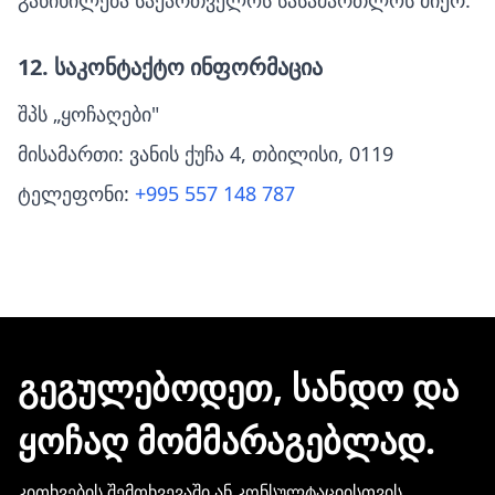
განიხილება საქართველოს სასამართლოს მიერ.
12. საკონტაქტო ინფორმაცია
შპს „ყოჩაღები"
მისამართი: ვანის ქუჩა 4, თბილისი, 0119
ტელეფონი:
+995 557 148 787
ᲒᲔᲒᲣᲚᲔᲑᲝᲓᲔᲗ, ᲡᲐᲜᲓᲝ ᲓᲐ
ᲧᲝᲩᲐᲦ ᲛᲝᲛᲛᲐᲠᲐᲒᲔᲑᲚᲐᲓ.
კითხვების შემთხვევაში ან კონსულტაციისთვის