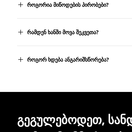
როგორია მიწოდების პირობები?
შეკვეთილ პროდუქტებს თქვენს მიერ მითითებ
სასურველ მისამართებზე მოგიტანთ. მიტანის ს
რამდენ ხანში მოვა შეკვეთა?
შეკვეთას 3 სამუშაო დღეში მიიღებთ.
თუმცა, ჩვენ ისეთი ყოჩაღები ვართ, 3 სამუშაო
როგორ ხდება ანგარიშსწორება?
შეკვეთის დასრულებისთანავე ინვოისს ელექტ
მონაცემების და სხვა პირადი ინფორმაციის გა
ᲒᲔᲒᲣᲚᲔᲑᲝᲓᲔᲗ, ᲡᲐᲜ