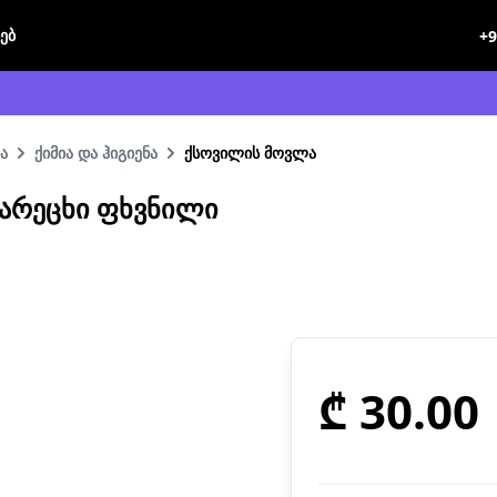
ხებ
+9
ა
ქიმია და ჰიგიენა
ქსოვილის მოვლა
ᲐᲠᲔᲪᲮᲘ ᲤᲮᲕᲜᲘᲚᲘ
₾ 30.00