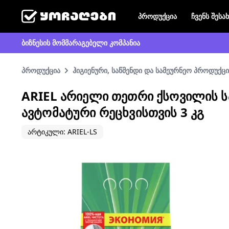
პროდუქცია
ჩვენს შესა
ბიზნესის მომმარაგებელი კომპანია
პროდუქცია
ჰიგიენური, საწმენდი და სამეურნეო პროდუქცი
ARIEL ᲐᲠᲘᲔᲚᲘ ᲗᲔᲗᲠᲘ ᲥᲡᲝᲕᲘᲚᲘᲡ Ს
ᲐᲕᲢᲝᲛᲐᲢᲣᲠᲘ ᲠᲔᲪᲮᲕᲘᲡᲗᲕᲘᲡ 3 ᲙᲒ
არტიკული: ARIEL-LS