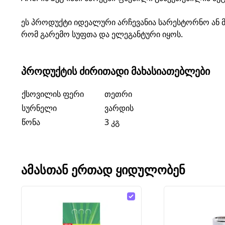
ეს პროდუქტი იდეალური არჩევანია სარესტორნო ან მს
რომ გარემო სუფთა და ელეგანტური იყოს.
ᲞᲠᲝᲓᲣᲥᲢᲘᲡ ᲫᲘᲠᲘᲗᲐᲓᲘ ᲛᲐᲮᲐᲡᲘᲐᲗᲔᲑᲚᲔᲑᲘ
ქსოვილის ფერი
თეთრი
სურნელი
ვარდის
წონა
3 კგ
ᲐᲛᲐᲡᲗᲐᲜ ᲔᲠᲗᲐᲓ ᲧᲘᲓᲣᲚᲝᲑᲔᲜ