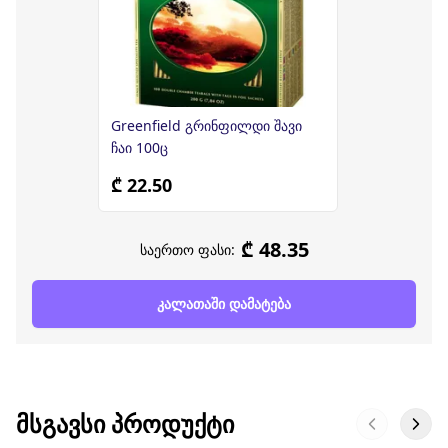
Greenfield გრინფილდი შავი
ჩაი 100ც
₾ 22.50
₾ 48.35
საერთო ფასი:
კალათაში დამატება
ᲛᲡᲒᲐᲕᲡᲘ ᲞᲠᲝᲓᲣᲥᲢᲘ