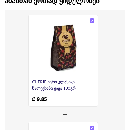
ᲐᲛᲐᲡᲗᲐᲜ ᲔᲠᲗᲐᲓ ᲧᲘᲓᲣᲚᲝᲑᲔᲜ
CHERIE ჩერი კლასიკი
ნალექიანი ყავა 100გრ
₾ 9.85