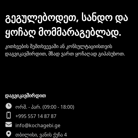
გჭირდებათ თქვენი ბარათის
მონაცემების და სხვა პირადი
ᲒᲔᲒᲣᲚᲔᲑᲝᲓᲔᲗ, ᲡᲐᲜᲓᲝ ᲓᲐ
ინფორმაციის გაზიარება.
ᲧᲝᲩᲐᲦ ᲛᲝᲛᲛᲐᲠᲐᲒᲔᲑᲚᲐᲓ.
კითხვების შემთხვევაში ან კონსულტაციისთვის
დაგვიკავშირდით, მზად ვართ ყოჩაღად გიპასუხოთ.
დაგვიკავშირდით
ორშ. - პარ. (09:00 - 18:00)
+995 557 14 87 87
info@kochagebi.ge
თბილისი, ვანის ქუჩა 4