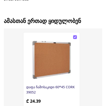
ᲐᲛᲐᲡᲗᲐᲜ ᲔᲠᲗᲐᲓ ᲧᲘᲓᲣᲚᲝᲑᲔᲜ
დაფა ჩამოსაკიდი 60*45 CORK
39052
₾ 24.39