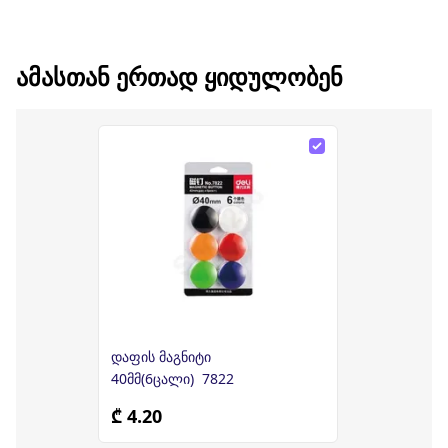
ᲐᲛᲐᲡᲗᲐᲜ ᲔᲠᲗᲐᲓ ᲧᲘᲓᲣᲚᲝᲑᲔᲜ
დაფის მაგნიტი
40მმ(6ცალი) 7822
₾ 4.20