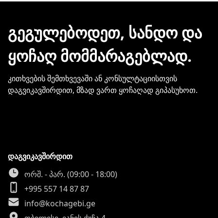
გჭირდებათ თქვენი ბარათის
მონაცემების და სხვა პირადი
ᲒᲔᲒᲣᲚᲔᲑᲝᲓᲔᲗ, ᲡᲐᲜᲓᲝ ᲓᲐ
ინფორმაციის გაზიარება.
ᲧᲝᲩᲐᲦ ᲛᲝᲛᲛᲐᲠᲐᲒᲔᲑᲚᲐᲓ.
კითხვების შემთხვევაში ან კონსულტაციისთვის
დაგვიკავშირდით, მზად ვართ ყოჩაღად გიპასუხოთ.
დაგვიკავშირდით
ორშ. - პარ. (09:00 - 18:00)
+995 557 14 87 87
info@kochagebi.ge