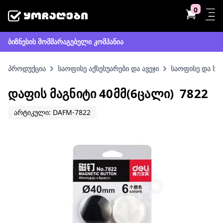
0
ბიზნესის მომმარაგებელი კომპანია
პროდუქცია
საოფისე აქსესუარები და ავეჯი
საოფისე და სა
ᲓᲐᲤᲘᲡ ᲛᲐᲒᲜᲘᲢᲘ 40ᲛᲛ(6ᲪᲐᲚᲘ) 7822
არტიკული: DAFM-7822