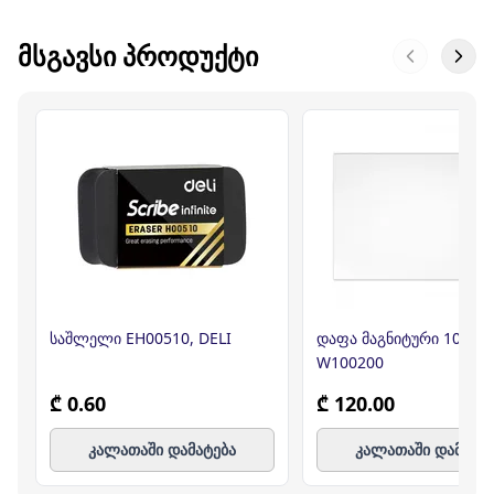
ᲛᲡᲒᲐᲕᲡᲘ ᲞᲠᲝᲓᲣᲥᲢᲘ
საშლელი EH00510, DELI
დაფა მაგნიტური 100*2
W100200
₾ 0.60
₾ 120.00
კალათაში დამატება
კალათაში დამატე