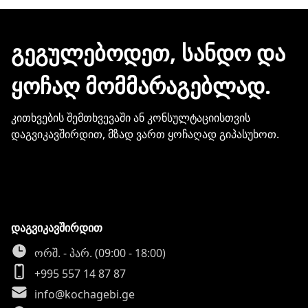
ჩვენთან პროდუქციის შეძენისთვის არ
გჭირდებათ თქვენი ბარათის
მონაცემების და სხვა პირადი
ᲒᲔᲒᲣᲚᲔᲑᲝᲓᲔᲗ, ᲡᲐᲜᲓᲝ ᲓᲐ
ინფორმაციის გაზიარება.
ᲧᲝᲩᲐᲦ ᲛᲝᲛᲛᲐᲠᲐᲒᲔᲑᲚᲐᲓ.
კითხვების შემთხვევაში ან კონსულტაციისთვის
დაგვიკავშირდით, მზად ვართ ყოჩაღად გიპასუხოთ.
დაგვიკავშირდით
ორშ. - პარ. (09:00 - 18:00)
+995 557 14 87 87
info@kochagebi.ge