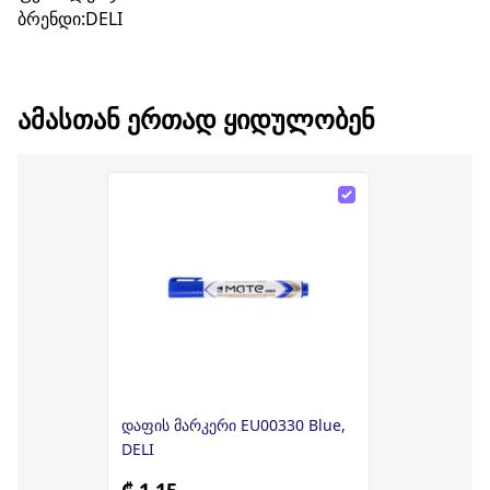
ბრენდი:DELI
ᲐᲛᲐᲡᲗᲐᲜ ᲔᲠᲗᲐᲓ ᲧᲘᲓᲣᲚᲝᲑᲔᲜ
დაფის მარკერი EU00330 Blue,
DELI
₾ 1.15