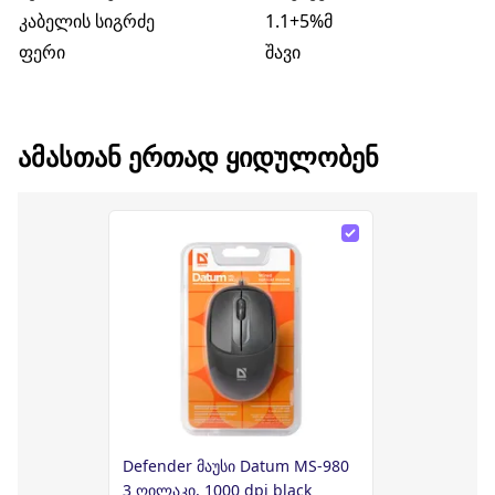
კაბელის სიგრძე
1.1+5%მ
ფერი
შავი
ᲐᲛᲐᲡᲗᲐᲜ ᲔᲠᲗᲐᲓ ᲧᲘᲓᲣᲚᲝᲑᲔᲜ
Defender მაუსი Datum MS-980
3 ღილაკი, 1000 dpi black