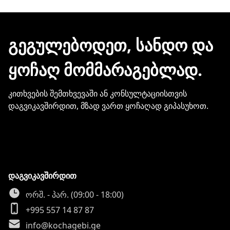
ჩვენთან პროდუქციის შეძენისთვის არ
გჭირდებათ თქვენი ბარათის
მონაცემების და სხვა პირადი
ᲒᲔᲒᲣᲚᲔᲑᲝᲓᲔᲗ, ᲡᲐᲜᲓᲝ ᲓᲐ
ინფორმაციის გაზიარება.
ᲧᲝᲩᲐᲦ ᲛᲝᲛᲛᲐᲠᲐᲒᲔᲑᲚᲐᲓ.
კითხვების შემთხვევაში ან კონსულტაციისთვის
დაგვიკავშირდით, მზად ვართ ყოჩაღად გიპასუხოთ.
დაგვიკავშირდით
ორშ. - პარ. (09:00 - 18:00)
+995 557 14 87 87
info@kochagebi.ge