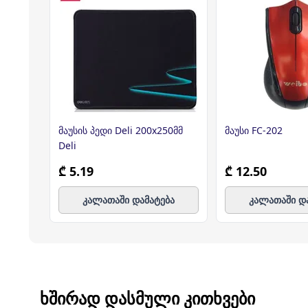
მაუსის პედი Deli 200x250მმ
მაუსი FC-202
Deli
₾ 5.19
₾ 12.50
კალათაში დამატება
კალათაში დ
ᲮᲨᲘᲠᲐᲓ ᲓᲐᲡᲛᲣᲚᲘ ᲙᲘᲗᲮᲕᲔᲑᲘ