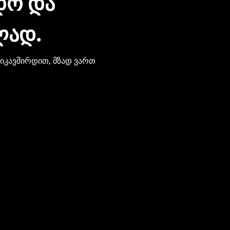
ᲓᲝ ᲓᲐ
ᲚᲐᲓ.
ვიკავშირდით, მზად ვართ