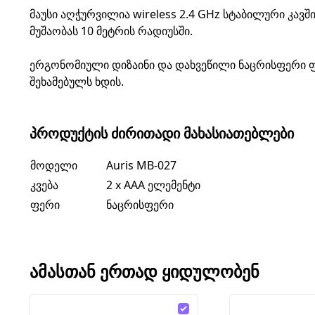
მაუსი აღჭურვილია wireless 2.4 GHz სტაბილური კა
მუშაობას 10 მეტრის რადიუსში.
ერგონომიული დიზაინი და დახვეწილი ნაცრისფერი 
შეხამებულს ხდის.
ᲞᲠᲝᲓᲣᲥᲢᲘᲡ ᲫᲘᲠᲘᲗᲐᲓᲘ ᲛᲐᲮᲐᲡᲘᲐᲗᲔᲑᲚᲔᲑᲘ
მოდელი
Auris MB-027
კვება
2 x AAA ელემენტი
ფერი
ნაცრისფერი
ᲐᲛᲐᲡᲗᲐᲜ ᲔᲠᲗᲐᲓ ᲧᲘᲓᲣᲚᲝᲑᲔᲜ