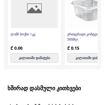
ლანჩ ბოქსი 1კგ
ერთჯერადი კონტეინერ
500მლ.
₾ 0.00
₾ 0.15
კალათაში დამატება
კალათაში დამატე
ᲮᲨᲘᲠᲐᲓ ᲓᲐᲡᲛᲣᲚᲘ ᲙᲘᲗᲮᲕᲔᲑᲘ