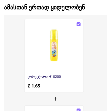
ᲐᲛᲐᲡᲗᲐᲜ ᲔᲠᲗᲐᲓ ᲧᲘᲓᲣᲚᲝᲑᲔᲜ
კორექტორი H10200
₾ 1.65