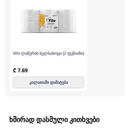
Vilo ლაზერის ხელსახოცი (2 ფენიანი)
₾ 7.69
კალათაში დამატება
ᲮᲨᲘᲠᲐᲓ ᲓᲐᲡᲛᲣᲚᲘ ᲙᲘᲗᲮᲕᲔᲑᲘ