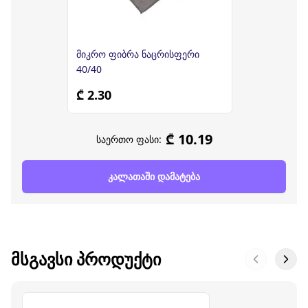
მიკრო ფიბრა ნაცრისფერი
40/40
₾ 2.30
₾ 10.19
საერთო ფასი:
კალათაში დამატება
ᲛᲡᲒᲐᲕᲡᲘ ᲞᲠᲝᲓᲣᲥᲢᲘ