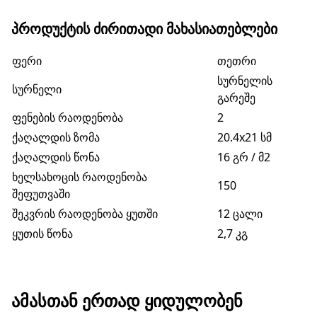
ᲞᲠᲝᲓᲣᲥᲢᲘᲡ ᲫᲘᲠᲘᲗᲐᲓᲘ ᲛᲐᲮᲐᲡᲘᲐᲗᲔᲑᲚᲔᲑᲘ
ფერი
თეთრი
სურნელის
სურნელი
გარეშე
ფენების რაოდენობა
2
ქაღალდის ზომა
20.4x21 სმ
ქაღალდის წონა
16 გრ / მ2
ხელსახოცის რაოდენობა
150
შეფუთვაში
შეკვრის რაოდენობა ყუთში
12 ცალი
ყუთის წონა
2,7 კგ
ᲐᲛᲐᲡᲗᲐᲜ ᲔᲠᲗᲐᲓ ᲧᲘᲓᲣᲚᲝᲑᲔᲜ