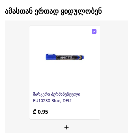
ᲐᲛᲐᲡᲗᲐᲜ ᲔᲠᲗᲐᲓ ᲧᲘᲓᲣᲚᲝᲑᲔᲜ
მარკერი პერმანენტული
EU10230 Blue, DELI
₾ 0.95