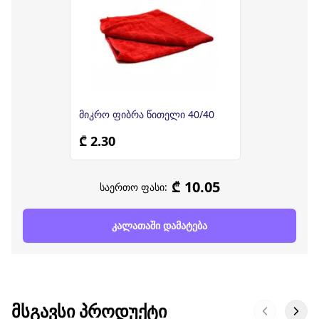
მიკრო ფიბრა წითელი 40/40
₾ 2.30
₾ 10.05
საერთო ფასი:
კალათაში დამატება
ᲛᲡᲒᲐᲕᲡᲘ ᲞᲠᲝᲓᲣᲥᲢᲘ