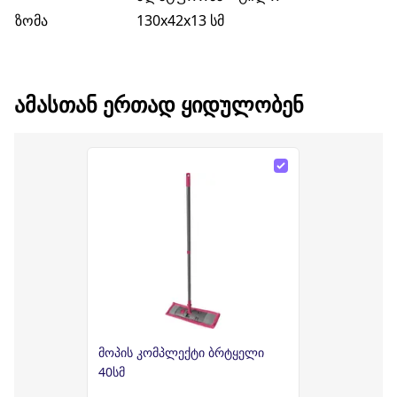
ზომა
130x42x13 სმ
ᲐᲛᲐᲡᲗᲐᲜ ᲔᲠᲗᲐᲓ ᲧᲘᲓᲣᲚᲝᲑᲔᲜ
მოპის კომპლექტი ბრტყელი
40სმ