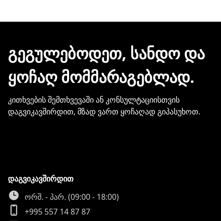
ელექტრონული შეტყობინებით მიიღებთ.
ჩვენთან პროდუქციის შეძენისთვის არ
გჭირდებათ თქვენი ბარათის
მონაცემების და სხვა პირადი
ᲒᲔᲒᲣᲚᲔᲑᲝᲓᲔᲗ, ᲡᲐᲜᲓᲝ ᲓᲐ
ინფორმაციის გაზიარება.
ᲧᲝᲩᲐᲦ ᲛᲝᲛᲛᲐᲠᲐᲒᲔᲑᲚᲐᲓ.
კითხვების შემთხვევაში ან კონსულტაციისთვის
დაგვიკავშირდით, მზად ვართ ყოჩაღად გიპასუხოთ.
დაგვიკავშირდით
ორშ. - პარ. (09:00 - 18:00)
+995 557 14 87 87