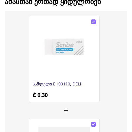
ᲐᲛᲐᲡᲗᲐᲜ ᲔᲠᲗᲐᲓ ᲧᲘᲓᲣᲚᲝᲑᲔᲜ
საშლელი EH00110, DELI
₾ 0.30