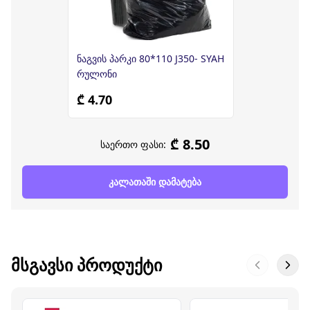
ნაგვის პარკი 80*110 J350- SYAH
რულონი
₾ 4.70
₾ 8.50
საერთო ფასი:
კალათაში დამატება
ᲛᲡᲒᲐᲕᲡᲘ ᲞᲠᲝᲓᲣᲥᲢᲘ