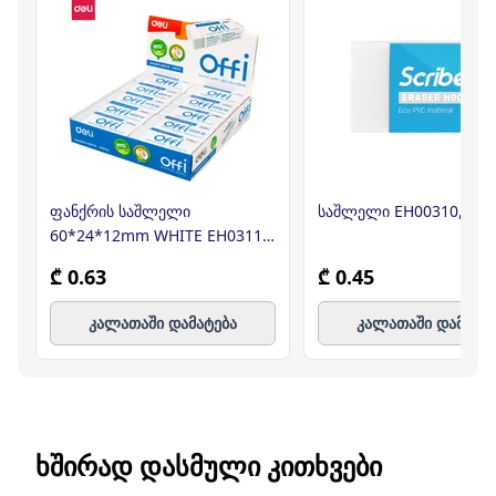
ფანქრის საშლელი
საშლელი EH00310, DEL
60*24*12mm WHITE EH03110
, DELI
₾ 0.63
₾ 0.45
კალათაში დამატება
კალათაში დამატე
ᲮᲨᲘᲠᲐᲓ ᲓᲐᲡᲛᲣᲚᲘ ᲙᲘᲗᲮᲕᲔᲑᲘ