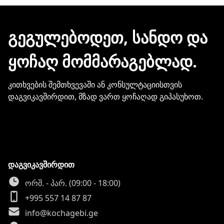
ჩვენთან პროდუქციის შეძენისთვის არ
გჭირდებათ თქვენი ბარათის
მონაცემების და სხვა პირადი
ᲒᲔᲒᲣᲚᲔᲑᲝᲓᲔᲗ, ᲡᲐᲜᲓᲝ ᲓᲐ
ინფორმაციის გაზიარება.
ᲧᲝᲩᲐᲦ ᲛᲝᲛᲛᲐᲠᲐᲒᲔᲑᲚᲐᲓ.
კითხვების შემთხვევაში ან კონსულტაციისთვის
დაგვიკავშირდით, მზად ვართ ყოჩაღად გიპასუხოთ.
დაგვიკავშირდით
ორშ. - პარ. (09:00 - 18:00)
+995 557 14 87 87
info@kochagebi.ge