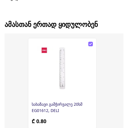
ᲐᲛᲐᲡᲗᲐᲜ ᲔᲠᲗᲐᲓ ᲧᲘᲓᲣᲚᲝᲑᲔᲜ
სახაზავი გამჭირვალე 20სმ
EG01612, DELI
₾ 0.80