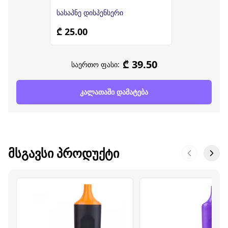
სასაპნე დისპენსერი
₾ 25.00
₾ 39.50
საერთო ფასი:
კალათაში დამატება
ᲛᲡᲒᲐᲕᲡᲘ ᲞᲠᲝᲓᲣᲥᲢᲘ