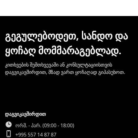
შეკვეთის დასრულებისთანავე ინვოისს
ელექტრონული შეტყობინებით მიიღებთ.
ჩვენთან პროდუქციის შეძენისთვის არ
გჭირდებათ თქვენი ბარათის
მონაცემების და სხვა პირადი
ᲒᲔᲒᲣᲚᲔᲑᲝᲓᲔᲗ, ᲡᲐᲜᲓᲝ ᲓᲐ
ინფორმაციის გაზიარება.
ᲧᲝᲩᲐᲦ ᲛᲝᲛᲛᲐᲠᲐᲒᲔᲑᲚᲐᲓ.
კითხვების შემთხვევაში ან კონსულტაციისთვის
დაგვიკავშირდით, მზად ვართ ყოჩაღად გიპასუხოთ.
დაგვიკავშირდით
ორშ. - პარ. (09:00 - 18:00)
+995 557 14 87 87