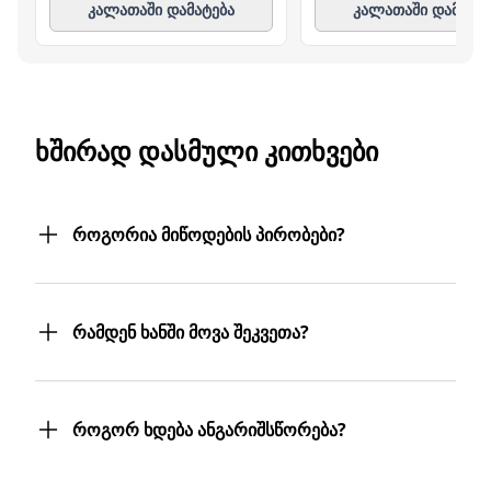
კალათაში დამატება
კალათაში დამატე
ᲮᲨᲘᲠᲐᲓ ᲓᲐᲡᲛᲣᲚᲘ ᲙᲘᲗᲮᲕᲔᲑᲘ
როგორია მიწოდების პირობები?
შეკვეთილ პროდუქტებს თქვენს მიერ
მითითებულ მისამართზე მოგაწვდით.
რამდენ ხანში მოვა შეკვეთა?
თუ თქვენი ბიზნესი რამდენიმე
ფილიალს/ლოკაციას მოიცავს,
შეკვეთას 3 სამუშაო დღეში მიიღებთ.
პროდუქტებს სასურველ მისამართებზე
თუმცა, ჩვენ ისეთი ყოჩაღები ვართ, 3
მოგიტანთ. მიტანის სერვისი უფასოა.
როგორ ხდება ანგარიშსწორება?
სამუშაო დღეც არ დაგვჭირდება.