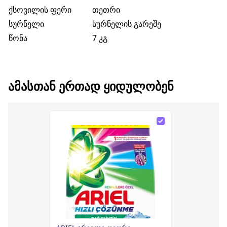
ქსოვილის ფერი
თეთრი
სურნელი
სურნელის გარეშე
წონა
7 კგ
ᲐᲛᲐᲡᲗᲐᲜ ᲔᲠᲗᲐᲓ ᲧᲘᲓᲣᲚᲝᲑᲔᲜ