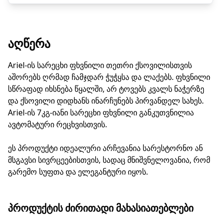
ᲐᲦᲬᲔᲠᲐ
Ariel-ის სარეცხი ფხვნილი თეთრი ქსოვილისთვის
აშორებს ღრმად ჩამჯდარ ჭუჭყსა და ლაქებს. ფხვნილი
სწრაფად იხსნება წყალში, არ ტოვებს კვალს ნაჭერზე
და ქსოვილი დიდხანს ინარჩუნებს პირვანდელ სახეს.
Ariel-ის 7კგ-იანი სარეცხი ფხვნილი განკუთვნილია
ავტომატური რეცხვისთვის.
ეს პროდუქტი იდეალური არჩევანია სარესტორნო ან
მსგავსი სივრცეებისთვის, სადაც მნიშვნელოვანია, რომ
გარემო სუფთა და ელეგანტური იყოს.
ᲞᲠᲝᲓᲣᲥᲢᲘᲡ ᲫᲘᲠᲘᲗᲐᲓᲘ ᲛᲐᲮᲐᲡᲘᲐᲗᲔᲑᲚᲔᲑᲘ