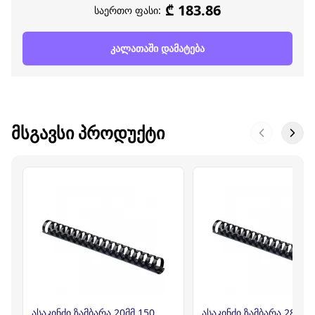
₾ 183.86
საერთო ფასი:
კალათაში დამატება
ᲛᲡᲒᲐᲕᲡᲘ ᲞᲠᲝᲓᲣᲥᲢᲘ
ასაკინძი ზამბარა 20მმ 150
ასაკინძი ზამბარა 28მმ 