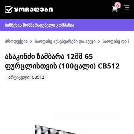
0
ბიზნესის მომმარაგებელი კომპანია
პროდუქცია
საოფისე აქსესუარები და ავეჯი
საოფისე და სა
ᲐᲡᲐᲙᲘᲜᲫᲘ ᲖᲐᲛᲑᲐᲠᲐ 12ᲛᲛ 65
ᲤᲣᲠᲪᲚᲘᲡᲗᲕᲘᲡ (100ᲪᲐᲚᲘ) CB512
არტიკული: CB512