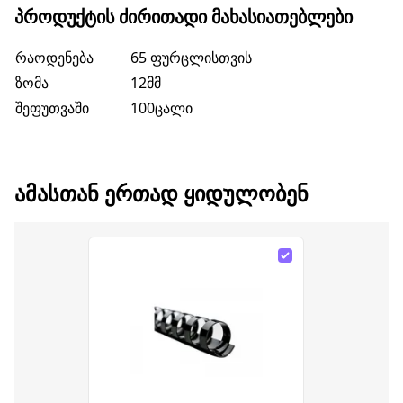
ᲞᲠᲝᲓᲣᲥᲢᲘᲡ ᲫᲘᲠᲘᲗᲐᲓᲘ ᲛᲐᲮᲐᲡᲘᲐᲗᲔᲑᲚᲔᲑᲘ
რაოდენება
65 ფურცლისთვის
ზომა
12მმ
შეფუთვაში
100ცალი
ᲐᲛᲐᲡᲗᲐᲜ ᲔᲠᲗᲐᲓ ᲧᲘᲓᲣᲚᲝᲑᲔᲜ