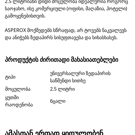
2.5 ლიტრიანი დიდი მოცულობა იდეალურია როგორც
საოჯახო, ისე კომერციული (ოფისი, მაღაზია, ჰოტელი)
გამოყენებისთვის.
ASPEROX მოქმედებს სწრაფად, არ ტოვებს ნაკვალევს
და ანიჭებს ზედაპირს სისუფთავესა და სიხასხასეს.
ᲞᲠᲝᲓᲣᲥᲢᲘᲡ ᲫᲘᲠᲘᲗᲐᲓᲘ ᲛᲐᲮᲐᲡᲘᲐᲗᲔᲑᲚᲔᲑᲘ
უნივერსალური ზედაპირის
ტიპი
საწმენდი სითხე
მოცულობა
2.5 ლიტრი
ყუთში
6ცალი
რაოდენობა
ᲐᲛᲐᲡᲗᲐᲜ ᲔᲠᲗᲐᲓ ᲧᲘᲓᲣᲚᲝᲑᲔᲜ