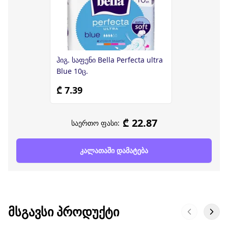
ჰიგ. საფენი Bella Perfecta ultra
Blue 10ც.
₾ 7.39
₾ 22.87
საერთო ფასი:
კალათაში დამატება
ᲛᲡᲒᲐᲕᲡᲘ ᲞᲠᲝᲓᲣᲥᲢᲘ