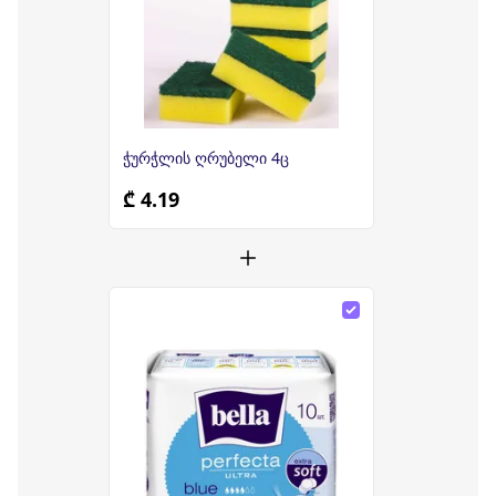
ჭურჭლის ღრუბელი 4ც
₾ 4.19