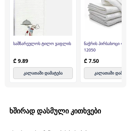
სამზარეულოს ტილო ვაფლის
ნაჭრის პირსახოცი 45*8
12050
₾ 9.89
₾ 7.50
კალათაში დამატება
კალათაში დამატე
ᲮᲨᲘᲠᲐᲓ ᲓᲐᲡᲛᲣᲚᲘ ᲙᲘᲗᲮᲕᲔᲑᲘ