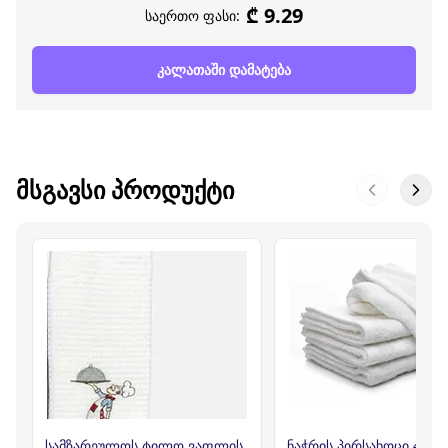
₾ 9.29
საერთო ფასი:
კალათაში დამატება
ᲛᲡᲒᲐᲕᲡᲘ ᲞᲠᲝᲓᲣᲥᲢᲘ
სამზარეულოს ტილო ვაფლის
ნაჭრის პირსახოცი 45*8