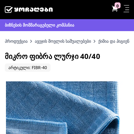
0
ბიზნესის მომმარაგებელი კომპანია
პროდუქცია
ავეჯის მოვლის საშუალებები
ქიმია და ჰიგიენა
ᲛᲘᲙᲠᲝ ᲤᲘᲑᲠᲐ ᲚᲣᲠᲯᲘ 40/40
არტიკული: FIBR-40