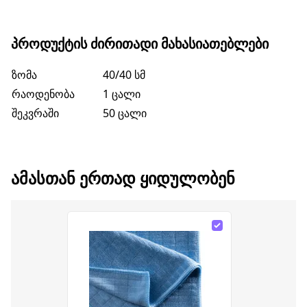
ᲞᲠᲝᲓᲣᲥᲢᲘᲡ ᲫᲘᲠᲘᲗᲐᲓᲘ ᲛᲐᲮᲐᲡᲘᲐᲗᲔᲑᲚᲔᲑᲘ
ზომა
40/40 სმ
რაოდენობა
1 ცალი
შეკვრაში
50 ცალი
ᲐᲛᲐᲡᲗᲐᲜ ᲔᲠᲗᲐᲓ ᲧᲘᲓᲣᲚᲝᲑᲔᲜ