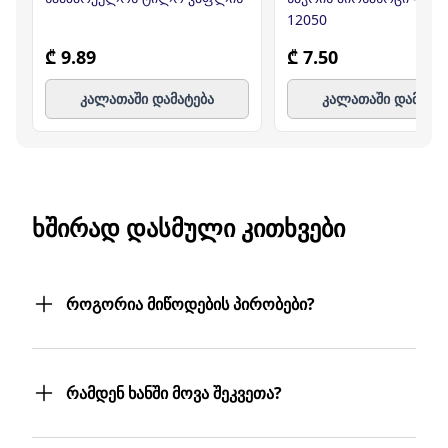
12050
₾ 9.89
₾ 7.50
კალათაში დამატება
კალათაში დამატე
ᲮᲨᲘᲠᲐᲓ ᲓᲐᲡᲛᲣᲚᲘ ᲙᲘᲗᲮᲕᲔᲑᲘ
როგორია მიწოდების პირობები?
შეკვეთილ პროდუქტებს თქვენს მიერ
მითითებულ მისამართზე მოგაწვდით.
რამდენ ხანში მოვა შეკვეთა?
თუ თქვენი ბიზნესი რამდენიმე
ფილიალს/ლოკაციას მოიცავს,