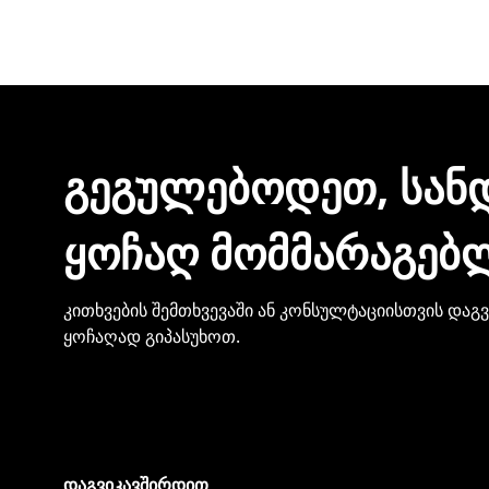
შეკვეთის დასრულებისთანავე ინვოისს ელექტ
მონაცემების და სხვა პირადი ინფორმაციის გა
ᲒᲔᲒᲣᲚᲔᲑᲝᲓᲔᲗ, ᲡᲐᲜ
ᲧᲝᲩᲐᲦ ᲛᲝᲛᲛᲐᲠᲐᲒᲔᲑ
კითხვების შემთხვევაში ან კონსულტაციისთვის დაგ
ყოჩაღად გიპასუხოთ.
დაგვიკავშირდით