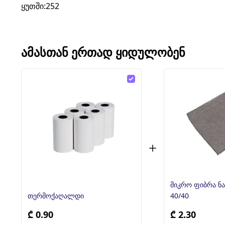
ყუთში:252
ᲐᲛᲐᲡᲗᲐᲜ ᲔᲠᲗᲐᲓ ᲧᲘᲓᲣᲚᲝᲑᲔᲜ
მიკრო ფიბრა ნ
თერმოქაღალდი
40/40
₾ 0.90
₾ 2.30