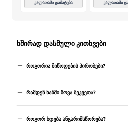
კალათაში დამატება
კალათაში დ
ᲮᲨᲘᲠᲐᲓ ᲓᲐᲡᲛᲣᲚᲘ ᲙᲘᲗᲮᲕᲔᲑᲘ
როგორია მიწოდების პირობები?
შეკვეთილ პროდუქტებს თქვენს მიერ მითითებ
სასურველ მისამართებზე მოგიტანთ. მიტანის ს
რამდენ ხანში მოვა შეკვეთა?
შეკვეთას 3 სამუშაო დღეში მიიღებთ.
თუმცა, ჩვენ ისეთი ყოჩაღები ვართ, 3 სამუშაო
როგორ ხდება ანგარიშსწორება?