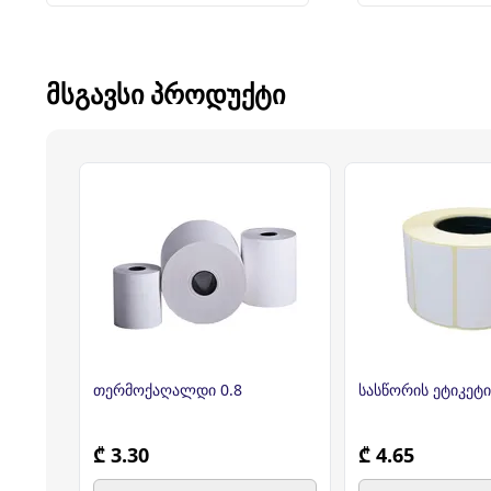
ᲛᲡᲒᲐᲕᲡᲘ ᲞᲠᲝᲓᲣᲥᲢᲘ
თერმოქაღალდი 0.8
სასწორის ეტიკეტი
₾ 3.30
₾ 4.65