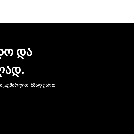
რონული შეტყობინებით მიიღებთ. ჩვენთან პროდუქციის შეძე
ზიარება.
ᲓᲝ ᲓᲐ
ᲚᲐᲓ.
ვიკავშირდით, მზად ვართ