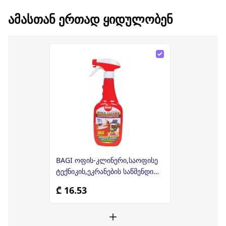
ᲐᲛᲐᲡᲗᲐᲜ ᲔᲠᲗᲐᲓ ᲧᲘᲓᲣᲚᲝᲑᲔᲜ
BAGI ოფის-კლინერი,საოფისე
ტექნიკის,ეკრანების საწმენდი
500მლ (ბაგი)
₾ 16.53