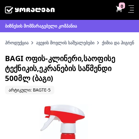
0
ბიზნესის მომმარაგებელი კომპანია
პროდუქცია
ავეჯის მოვლის საშუალებები
ქიმია და ჰიგიენა
BAGI ᲝᲤᲘᲡ-ᲙᲚᲘᲜᲔᲠᲘ,ᲡᲐᲝᲤᲘᲡᲔ
ᲢᲔᲥᲜᲘᲙᲘᲡ,ᲔᲙᲠᲐᲜᲔᲑᲘᲡ ᲡᲐᲬᲛᲔᲜᲓᲘ
500ᲛᲚ (ᲑᲐᲒᲘ)
არტიკული: BAGTE-5