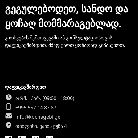
მონაცემების და სხვა პირადი
ᲒᲔᲒᲣᲚᲔᲑᲝᲓᲔᲗ, ᲡᲐᲜᲓᲝ ᲓᲐ
ინფორმაციის გაზიარება.
ᲧᲝᲩᲐᲦ ᲛᲝᲛᲛᲐᲠᲐᲒᲔᲑᲚᲐᲓ.
კითხვების შემთხვევაში ან კონსულტაციისთვის
დაგვიკავშირდით, მზად ვართ ყოჩაღად გიპასუხოთ.
დაგვიკავშირდით
ორშ. - პარ. (09:00 - 18:00)
+995 557 14 87 87
info@kochagebi.ge
თბილისი, ვანის ქუჩა 4