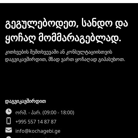
ჩვენთან პროდუქციის შეძენისთვის არ
გჭირდებათ თქვენი ბარათის
მონაცემების და სხვა პირადი
ᲒᲔᲒᲣᲚᲔᲑᲝᲓᲔᲗ, ᲡᲐᲜᲓᲝ ᲓᲐ
ინფორმაციის გაზიარება.
ᲧᲝᲩᲐᲦ ᲛᲝᲛᲛᲐᲠᲐᲒᲔᲑᲚᲐᲓ.
კითხვების შემთხვევაში ან კონსულტაციისთვის
დაგვიკავშირდით, მზად ვართ ყოჩაღად გიპასუხოთ.
დაგვიკავშირდით
ორშ. - პარ. (09:00 - 18:00)
+995 557 14 87 87
info@kochagebi.ge