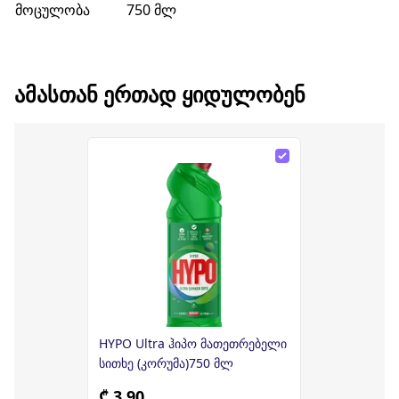
მოცულობა
750 მლ
ᲐᲛᲐᲡᲗᲐᲜ ᲔᲠᲗᲐᲓ ᲧᲘᲓᲣᲚᲝᲑᲔᲜ
HYPO Ultra ჰიპო მათეთრებელი
სითხე (კორუმა)750 მლ
₾ 3.90