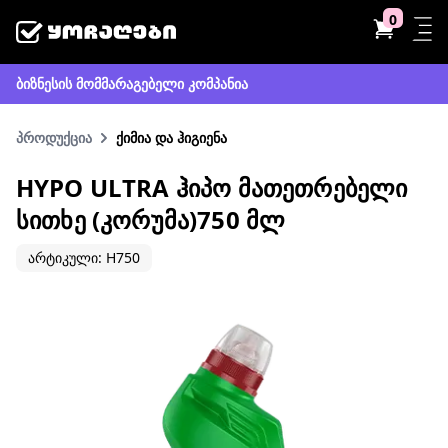
0
ბიზნესის მომმარაგებელი კომპანია
პროდუქცია
ქიმია და ჰიგიენა
HYPO ULTRA ᲰᲘᲞᲝ ᲛᲐᲗᲔᲗᲠᲔᲑᲔᲚᲘ
ᲡᲘᲗᲮᲔ (ᲙᲝᲠᲣᲛᲐ)750 ᲛᲚ
არტიკული: H750