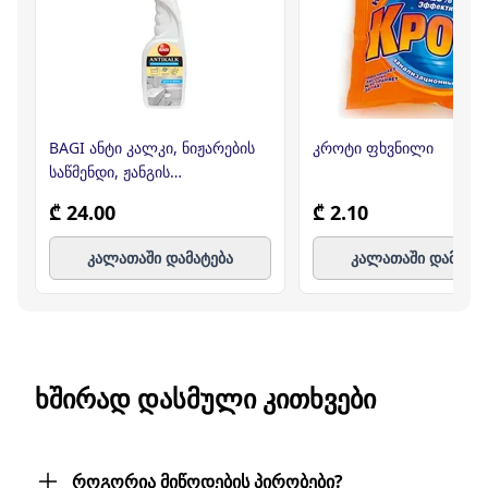
BAGI ანტი კალკი, ნიჟარების
კროტი ფხვნილი
საწმენდი, ჟანგის
საწინააღმდეგო, 750მლ (ბაგი)
₾ 24.00
₾ 2.10
კალათაში დამატება
კალათაში დამატე
ᲮᲨᲘᲠᲐᲓ ᲓᲐᲡᲛᲣᲚᲘ ᲙᲘᲗᲮᲕᲔᲑᲘ
როგორია მიწოდების პირობები?