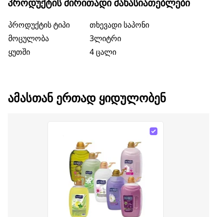
ᲞᲠᲝᲓᲣᲥᲢᲘᲡ ᲫᲘᲠᲘᲗᲐᲓᲘ ᲛᲐᲮᲐᲡᲘᲐᲗᲔᲑᲚᲔᲑᲘ
პროდუქტის ტიპი
თხევადი საპონი
მოცულობა
3ლიტრი
ყუთში
4 ცალი
ᲐᲛᲐᲡᲗᲐᲜ ᲔᲠᲗᲐᲓ ᲧᲘᲓᲣᲚᲝᲑᲔᲜ