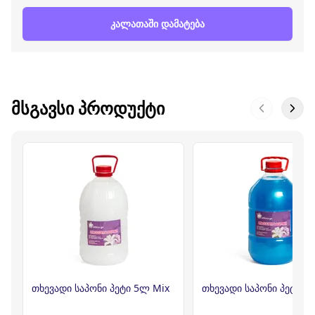
კალათაში დამატება
ᲛᲡᲒᲐᲕᲡᲘ ᲞᲠᲝᲓᲣᲥᲢᲘ
თხევადი საპონი პეტი 5ლ Mix
თხევადი საპონი პეტი 5