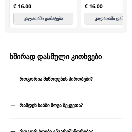
₾ 16.00
₾ 16.00
კალათაში დამატება
კალათაში დამატე
ᲮᲨᲘᲠᲐᲓ ᲓᲐᲡᲛᲣᲚᲘ ᲙᲘᲗᲮᲕᲔᲑᲘ
როგორია მიწოდების პირობები?
შეკვეთილ პროდუქტებს თქვენს მიერ
მითითებულ მისამართზე მოგაწვდით.
რამდენ ხანში მოვა შეკვეთა?
თუ თქვენი ბიზნესი რამდენიმე
ფილიალს/ლოკაციას მოიცავს,
შეკვეთას 3 სამუშაო დღეში მიიღებთ.
პროდუქტებს სასურველ მისამართებზე
თუმცა, ჩვენ ისეთი ყოჩაღები ვართ, 3
მოგიტანთ. მიტანის სერვისი უფასოა.
როგორ ხდება ანგარიშსწორება?