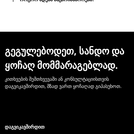
სამუშაო დღეც არ დაგვჭირდება.
შეკვეთის დასრულებისთანავე ინვოისს
ელექტრონული შეტყობინებით მიიღებთ.
ჩვენთან პროდუქციის შეძენისთვის არ
გჭირდებათ თქვენი ბარათის
მონაცემების და სხვა პირადი
ᲒᲔᲒᲣᲚᲔᲑᲝᲓᲔᲗ, ᲡᲐᲜᲓᲝ ᲓᲐ
ინფორმაციის გაზიარება.
ᲧᲝᲩᲐᲦ ᲛᲝᲛᲛᲐᲠᲐᲒᲔᲑᲚᲐᲓ.
კითხვების შემთხვევაში ან კონსულტაციისთვის
დაგვიკავშირდით, მზად ვართ ყოჩაღად გიპასუხოთ.
დაგვიკავშირდით