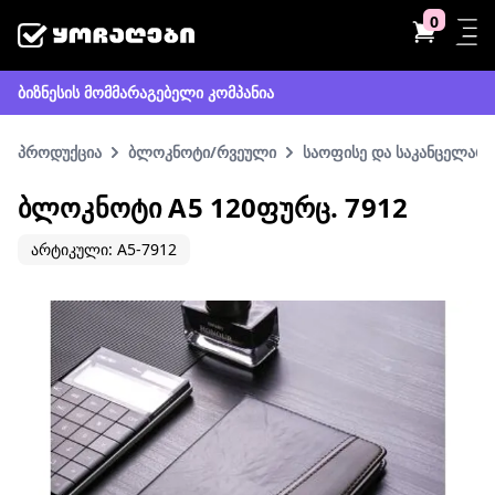
0
ბიზნესის მომმარაგებელი კომპანია
პროდუქცია
ბლოკნოტი/რვეული
საოფისე და საკანცელარი
ᲑᲚᲝᲙᲜᲝᲢᲘ A5 120ᲤᲣᲠᲪ. 7912
არტიკული: A5-7912