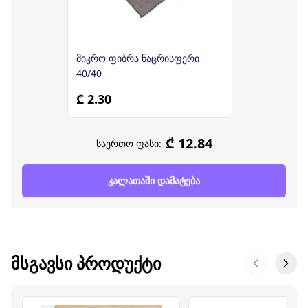
მიკრო ფიბრა ნაცრისფერი
40/40
₾ 2.30
₾ 12.84
საერთო ფასი:
კალათაში დამატება
ᲛᲡᲒᲐᲕᲡᲘ ᲞᲠᲝᲓᲣᲥᲢᲘ