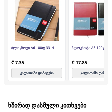
ბლოკნოტი A6 100ფ 3314
ბლოკნოტი A5 120ფურც.
₾ 7.35
₾ 17.85
კალათაში დამატება
კალათაში დამატე
ᲮᲨᲘᲠᲐᲓ ᲓᲐᲡᲛᲣᲚᲘ ᲙᲘᲗᲮᲕᲔᲑᲘ