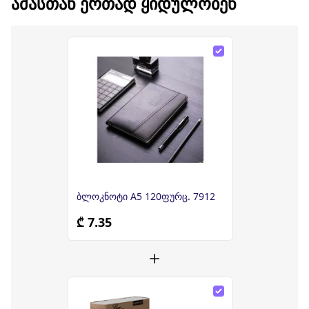
ᲐᲛᲐᲡᲗᲐᲜ ᲔᲠᲗᲐᲓ ᲧᲘᲓᲣᲚᲝᲑᲔᲜ
ბლოკნოტი A5 120ფურც. 7912
₾ 7.35