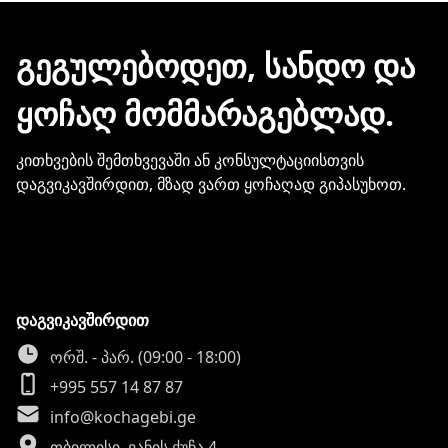
გჭირდებათ თქვენი ბარათის
მონაცემების და სხვა პირადი
ᲒᲔᲒᲣᲚᲔᲑᲝᲓᲔᲗ, ᲡᲐᲜᲓᲝ ᲓᲐ
ინფორმაციის გაზიარება.
ᲧᲝᲩᲐᲦ ᲛᲝᲛᲛᲐᲠᲐᲒᲔᲑᲚᲐᲓ.
კითხვების შემთხვევაში ან კონსულტაციისთვის
დაგვიკავშირდით, მზად ვართ ყოჩაღად გიპასუხოთ.
დაგვიკავშირდით
ორშ. - პარ. (09:00 - 18:00)
+995 557 14 87 87
info@kochagebi.ge
თბილისი, ვანის ქუჩა 4