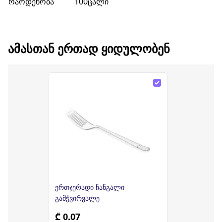
რაოდენობა
100ცალი
ᲐᲛᲐᲡᲗᲐᲜ ᲔᲠᲗᲐᲓ ᲧᲘᲓᲣᲚᲝᲑᲔᲜ
ერთჯერადი ჩანგალი
გამჭვირვალე
₾ 0.07