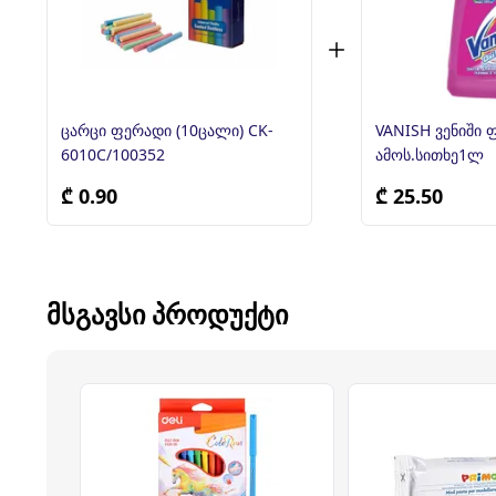
ცარცი ფერადი (10ცალი) CK-
VANISH ვენიში 
6010C/100352
ამოს.სითხე1ლ
₾ 0.90
₾ 25.50
ᲛᲡᲒᲐᲕᲡᲘ ᲞᲠᲝᲓᲣᲥᲢᲘ