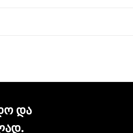
ულ მისამართზე მოგაწვდით. თუ თქვენი ბიზნესი რამდენიმ
ერვისი უფასოა.
 დღეც არ დაგვჭირდება.
რონული შეტყობინებით მიიღებთ. ჩვენთან პროდუქციის შეძე
ზიარება.
ᲓᲝ ᲓᲐ
ᲚᲐᲓ.