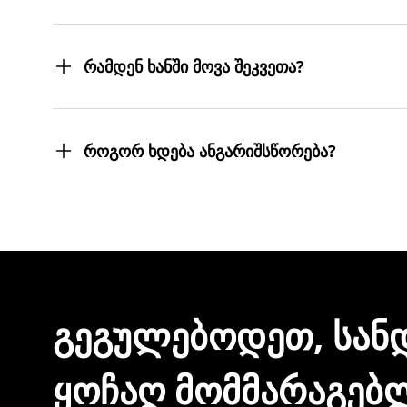
შეკვეთილ პროდუქტებს თქვენს მიერ მითითებ
სასურველ მისამართებზე მოგიტანთ. მიტანის ს
რამდენ ხანში მოვა შეკვეთა?
შეკვეთას 3 სამუშაო დღეში მიიღებთ.
თუმცა, ჩვენ ისეთი ყოჩაღები ვართ, 3 სამუშაო
როგორ ხდება ანგარიშსწორება?
შეკვეთის დასრულებისთანავე ინვოისს ელექტ
მონაცემების და სხვა პირადი ინფორმაციის გა
ᲒᲔᲒᲣᲚᲔᲑᲝᲓᲔᲗ, ᲡᲐᲜ
ᲧᲝᲩᲐᲦ ᲛᲝᲛᲛᲐᲠᲐᲒᲔᲑ