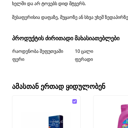
ხელში და არ ტოვებს დიდ მტვერს.
შესაფერისია დაფაზე, მუყაოზე ან სხვა უხეშ ზედაპირზ
ᲞᲠᲝᲓᲣᲥᲢᲘᲡ ᲫᲘᲠᲘᲗᲐᲓᲘ ᲛᲐᲮᲐᲡᲘᲐᲗᲔᲑᲚᲔᲑᲘ
რაოდენობა შეფუთვაში
10 ცალი
ფერი
ფერადი
ᲐᲛᲐᲡᲗᲐᲜ ᲔᲠᲗᲐᲓ ᲧᲘᲓᲣᲚᲝᲑᲔᲜ