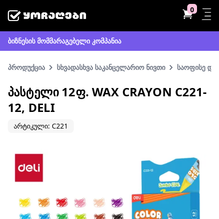
0
ბიზნესის მომმარაგებელი კომპანია
პროდუქცია
სხვადასხვა საკანცელარიო ნივთი
საოფისე და 
ᲞᲐᲡᲢᲔᲚᲘ 12Ფ. WAX CRAYON C221-
12, DELI
არტიკული: C221