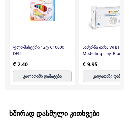
ფლომასტერი 12ფ C10000 ,
საძერწი თიხა WHITE
DELI
Modelling clay. Block of
2856MOD1000B , PRIM
₾ 2.40
₾ 9.95
კალათაში დამატება
კალათაში დამატე
ᲮᲨᲘᲠᲐᲓ ᲓᲐᲡᲛᲣᲚᲘ ᲙᲘᲗᲮᲕᲔᲑᲘ