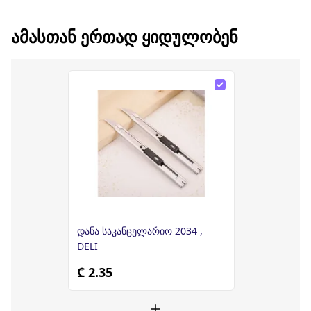
ᲐᲛᲐᲡᲗᲐᲜ ᲔᲠᲗᲐᲓ ᲧᲘᲓᲣᲚᲝᲑᲔᲜ
დანა საკანცელარიო 2034 ,
DELI
₾ 2.35