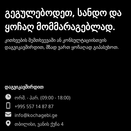
მონაცემების და სხვა პირადი
ᲒᲔᲒᲣᲚᲔᲑᲝᲓᲔᲗ, ᲡᲐᲜᲓᲝ ᲓᲐ
ინფორმაციის გაზიარება.
ᲧᲝᲩᲐᲦ ᲛᲝᲛᲛᲐᲠᲐᲒᲔᲑᲚᲐᲓ.
კითხვების შემთხვევაში ან კონსულტაციისთვის
დაგვიკავშირდით, მზად ვართ ყოჩაღად გიპასუხოთ.
დაგვიკავშირდით
ორშ. - პარ. (09:00 - 18:00)
+995 557 14 87 87
info@kochagebi.ge
თბილისი, ვანის ქუჩა 4