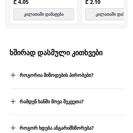
₾ 4.05
₾ 2.10
კალათაში დამატება
კალათაში დამატე
ᲮᲨᲘᲠᲐᲓ ᲓᲐᲡᲛᲣᲚᲘ ᲙᲘᲗᲮᲕᲔᲑᲘ
როგორია მიწოდების პირობები?
შეკვეთილ პროდუქტებს თქვენს მიერ
მითითებულ მისამართზე მოგაწვდით.
რამდენ ხანში მოვა შეკვეთა?
თუ თქვენი ბიზნესი რამდენიმე
ფილიალს/ლოკაციას მოიცავს,
შეკვეთას 3 სამუშაო დღეში მიიღებთ.
პროდუქტებს სასურველ მისამართებზე
თუმცა, ჩვენ ისეთი ყოჩაღები ვართ, 3
მოგიტანთ. მიტანის სერვისი უფასოა.
როგორ ხდება ანგარიშსწორება?
სამუშაო დღეც არ დაგვჭირდება.