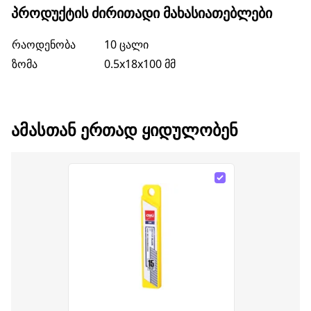
ᲞᲠᲝᲓᲣᲥᲢᲘᲡ ᲫᲘᲠᲘᲗᲐᲓᲘ ᲛᲐᲮᲐᲡᲘᲐᲗᲔᲑᲚᲔᲑᲘ
რაოდენობა
10 ცალი
ზომა
0.5x18x100 მმ
ᲐᲛᲐᲡᲗᲐᲜ ᲔᲠᲗᲐᲓ ᲧᲘᲓᲣᲚᲝᲑᲔᲜ