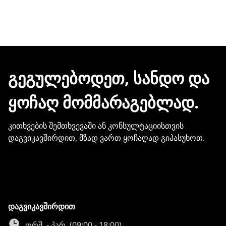
შეკვეთის დასრულებისთანავე ინვოისს
ელექტრონული შეტყობინებით მიიღებთ.
ჩვენთან პროდუქციის შეძენისთვის არ
გჭირდებათ თქვენი ბარათის
მონაცემების და სხვა პირადი
ᲒᲔᲒᲣᲚᲔᲑᲝᲓᲔᲗ, ᲡᲐᲜᲓᲝ ᲓᲐ
ინფორმაციის გაზიარება.
ᲧᲝᲩᲐᲦ ᲛᲝᲛᲛᲐᲠᲐᲒᲔᲑᲚᲐᲓ.
კითხვების შემთხვევაში ან კონსულტაციისთვის
დაგვიკავშირდით, მზად ვართ ყოჩაღად გიპასუხოთ.
დაგვიკავშირდით
ორშ. - პარ. (09:00 - 18:00)