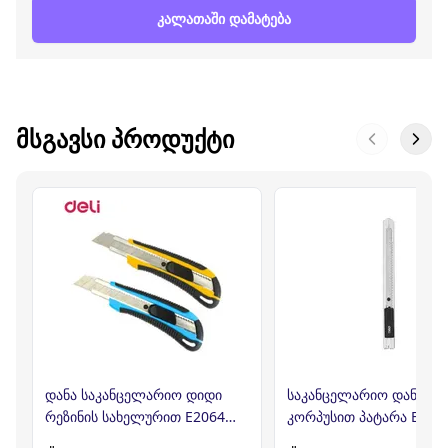
კალათაში დამატება
ᲛᲡᲒᲐᲕᲡᲘ ᲞᲠᲝᲓᲣᲥᲢᲘ
დანა საკანცელარიო დიდი
საკანცელარიო დანა მე
რეზინის სახელურით E2064
კორპუსით პატარა E2058
DELI
DEL