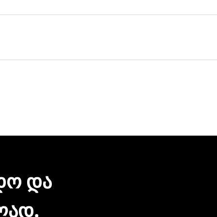
ულ მისამართზე მოგაწვდით. თუ თქვენი ბიზნესი რამდენიმ
ერვისი უფასოა.
 დღეც არ დაგვჭირდება.
რონული შეტყობინებით მიიღებთ. ჩვენთან პროდუქციის შეძე
ზიარება.
ᲓᲝ ᲓᲐ
ᲚᲐᲓ.