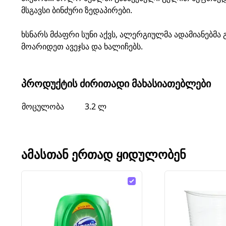
მსგავსი ბინძური ზედაპირები.
ხსნარს მძაფრი სუნი აქვს, ალერგიულმა ადამიანებმა
მოარიდეთ ავეჯსა და ხალიჩებს.
ᲞᲠᲝᲓᲣᲥᲢᲘᲡ ᲫᲘᲠᲘᲗᲐᲓᲘ ᲛᲐᲮᲐᲡᲘᲐᲗᲔᲑᲚᲔᲑᲘ
მოცულობა
3.2 ლ
ᲐᲛᲐᲡᲗᲐᲜ ᲔᲠᲗᲐᲓ ᲧᲘᲓᲣᲚᲝᲑᲔᲜ