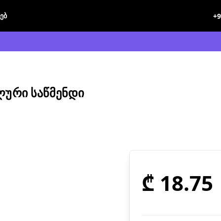
ხებ
+9
ᲣᲠᲘ ᲡᲐᲬᲛᲔᲜᲓᲘ
₾ 18.75