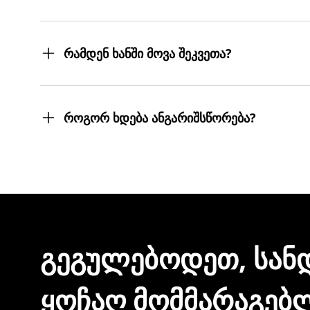
შეკვეთილ პროდუქტებს თქვენს მიერ მითითებ
სასურველ მისამართებზე მოგიტანთ. მიტანის ს
რამდენ ხანში მოვა შეკვეთა?
შეკვეთას 3 სამუშაო დღეში მიიღებთ.
თუმცა, ჩვენ ისეთი ყოჩაღები ვართ, 3 სამუშაო
როგორ ხდება ანგარიშსწორება?
შეკვეთის დასრულებისთანავე ინვოისს ელექტ
მონაცემების და სხვა პირადი ინფორმაციის გა
ᲒᲔᲒᲣᲚᲔᲑᲝᲓᲔᲗ, ᲡᲐᲜ
ᲧᲝᲩᲐᲦ ᲛᲝᲛᲛᲐᲠᲐᲒᲔᲑ