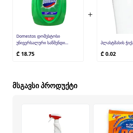
Domestos დომესტოსი
უნივერსალური საწმენდი
საშუალება 3,2ლ
₾ 18.75
₾ 0.02
ᲛᲡᲒᲐᲕᲡᲘ ᲞᲠᲝᲓᲣᲥᲢᲘ