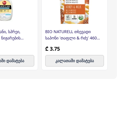
ნი, სპრეი,
BIO NATURELL თხევადი
ASPERO
ა ნიჟარების
საპონი 'თაფლი & რძე' 460
საწმენ
0მლ (ბაგი)
მლ
სპრეი 
₾ 3.75
₾ 6.4
ში დამატება
კალათაში დამატება
კ