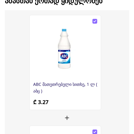
ᲐᲛᲐᲡᲗᲐᲜ ᲔᲠᲗᲐᲓ ᲧᲘᲓᲣᲚᲝᲑᲔᲜ
ABC მათეთრებელი სითხე, 1 ლ (
აბც )
₾ 3.27