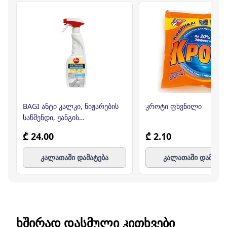
BAGI ანტი კალკი, ნიჟარების
კროტი ფხვნილი
საწმენდი, ჟანგის
საწინააღმდეგო, 750მლ (ბაგი)
₾ 24.00
₾ 2.10
კალათაში დამატება
კალათაში დამატე
ᲮᲨᲘᲠᲐᲓ ᲓᲐᲡᲛᲣᲚᲘ ᲙᲘᲗᲮᲕᲔᲑᲘ