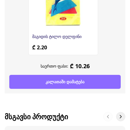
მაგიდის ტილო დელფინი
₾ 2.20
₾ 10.26
საერთო ფასი:
კალათაში დამატება
ᲛᲡᲒᲐᲕᲡᲘ ᲞᲠᲝᲓᲣᲥᲢᲘ