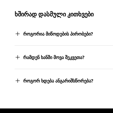
ᲮᲨᲘᲠᲐᲓ ᲓᲐᲡᲛᲣᲚᲘ ᲙᲘᲗᲮᲕᲔᲑᲘ
როგორია მიწოდების პირობები?
შეკვეთილ პროდუქტებს თქვენს მიერ მითითებ
სასურველ მისამართებზე მოგიტანთ. მიტანის ს
რამდენ ხანში მოვა შეკვეთა?
შეკვეთას 3 სამუშაო დღეში მიიღებთ.
თუმცა, ჩვენ ისეთი ყოჩაღები ვართ, 3 სამუშაო
როგორ ხდება ანგარიშსწორება?
შეკვეთის დასრულებისთანავე ინვოისს ელექტ
მონაცემების და სხვა პირადი ინფორმაციის გა