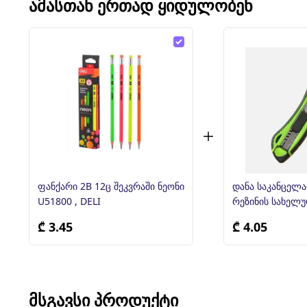
ᲐᲛᲐᲡᲗᲐᲜ ᲔᲠᲗᲐᲓ ᲧᲘᲓᲣᲚᲝᲑᲔᲜ
ფანქარი 2B 12ც შეკვრაში ნეონი
დანა საკანცელარიო
U51800 , DELI
რეზინის სახელ
₾ 3.45
₾ 4.05
ᲛᲡᲒᲐᲕᲡᲘ ᲞᲠᲝᲓᲣᲥᲢᲘ