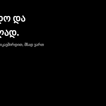
ᲓᲝ ᲓᲐ
ᲚᲐᲓ.
ვიკავშირდით, მზად ვართ