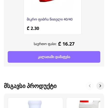
მიკრო ფიბრა წითელი 40/40
₾ 2.30
₾ 16.27
საერთო ფასი:
კალათაში დამატება
ᲛᲡᲒᲐᲕᲡᲘ ᲞᲠᲝᲓᲣᲥᲢᲘ