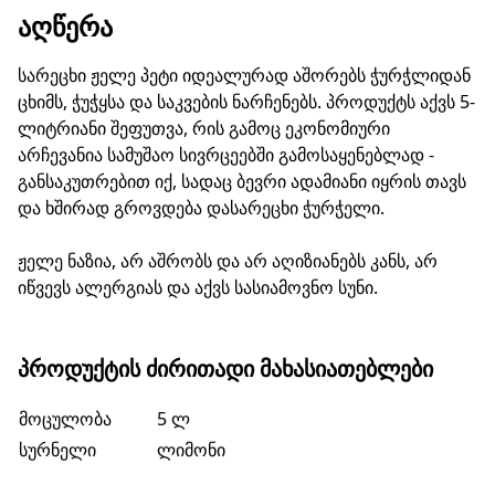
ᲐᲦᲬᲔᲠᲐ
სარეცხი ჟელე პეტი იდეალურად აშორებს ჭურჭლიდან
ცხიმს, ჭუჭყსა და საკვების ნარჩენებს. პროდუქტს აქვს 5-
ლიტრიანი შეფუთვა, რის გამოც ეკონომიური
არჩევანია სამუშაო სივრცეებში გამოსაყენებლად -
განსაკუთრებით იქ, სადაც ბევრი ადამიანი იყრის თავს
და ხშირად გროვდება დასარეცხი ჭურჭელი.
ჟელე ნაზია, არ აშრობს და არ აღიზიანებს კანს, არ
იწვევს ალერგიას და აქვს სასიამოვნო სუნი.
ᲞᲠᲝᲓᲣᲥᲢᲘᲡ ᲫᲘᲠᲘᲗᲐᲓᲘ ᲛᲐᲮᲐᲡᲘᲐᲗᲔᲑᲚᲔᲑᲘ
მოცულობა
5 ლ
სურნელი
ლიმონი