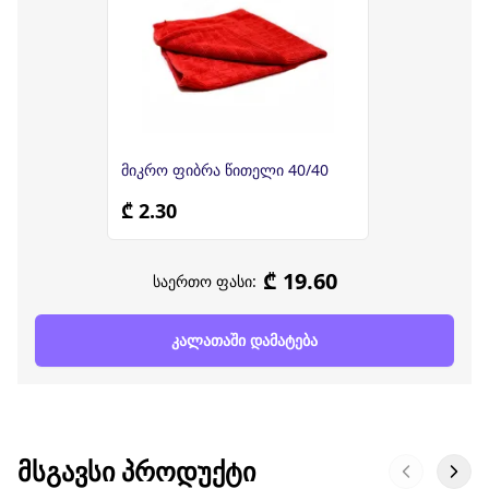
მიკრო ფიბრა წითელი 40/40
₾ 2.30
₾ 19.60
საერთო ფასი:
კალათაში დამატება
ᲛᲡᲒᲐᲕᲡᲘ ᲞᲠᲝᲓᲣᲥᲢᲘ