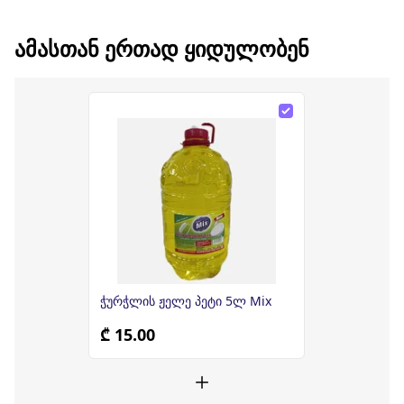
ᲐᲛᲐᲡᲗᲐᲜ ᲔᲠᲗᲐᲓ ᲧᲘᲓᲣᲚᲝᲑᲔᲜ
ჭურჭლის ჟელე პეტი 5ლ Mix
₾ 15.00