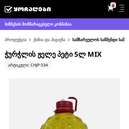
0
ბიზნესის მომმარაგებელი კომპანია
პროდუქცია
ქიმია და ჰიგიენა
სამზარეულოს საწმენდი საშუ
ᲭᲣᲠᲭᲚᲘᲡ ᲟᲔᲚᲔ ᲞᲔᲢᲘ 5Ლ MIX
არტიკული: CHJP-534