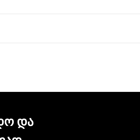
ულ მისამართზე მოგაწვდით. თუ თქვენი ბიზნესი რამდენიმ
ერვისი უფასოა.
 დღეც არ დაგვჭირდება.
რონული შეტყობინებით მიიღებთ. ჩვენთან პროდუქციის შეძე
ზიარება.
ᲓᲝ ᲓᲐ
ᲚᲐᲓ.