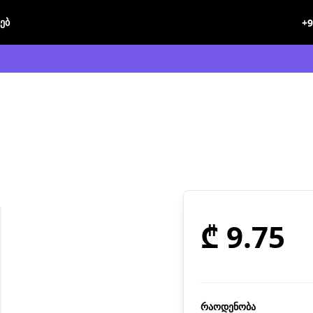
ხებ
+9
₾ 9.75
რაოდენობა