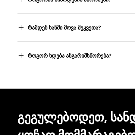
შეკვეთილ პროდუქტებს თქვენს მიერ მითითებ
სასურველ მისამართებზე მოგიტანთ. მიტანის ს
რამდენ ხანში მოვა შეკვეთა?
შეკვეთას 3 სამუშაო დღეში მიიღებთ.
თუმცა, ჩვენ ისეთი ყოჩაღები ვართ, 3 სამუშაო
როგორ ხდება ანგარიშსწორება?
შეკვეთის დასრულებისთანავე ინვოისს ელექტ
მონაცემების და სხვა პირადი ინფორმაციის გა
ᲒᲔᲒᲣᲚᲔᲑᲝᲓᲔᲗ, ᲡᲐᲜ
ᲧᲝᲩᲐᲦ ᲛᲝᲛᲛᲐᲠᲐᲒᲔᲑ