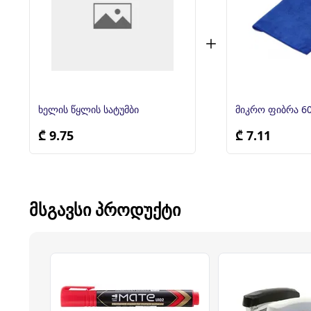
ხელის წყლის სატუმბი
₾ 9.75
₾ 7.11
ᲛᲡᲒᲐᲕᲡᲘ ᲞᲠᲝᲓᲣᲥᲢᲘ