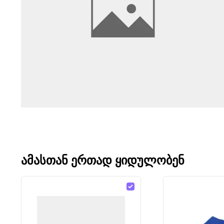
ᲐᲛᲐᲡᲗᲐᲜ ᲔᲠᲗᲐᲓ ᲧᲘᲓᲣᲚᲝᲑᲔᲜ