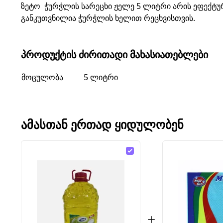
ზეტო ჭურჭლის სარეცხი ჟელე 5 ლიტრი არის ეფექტუ
განკუთვნილია ჭურჭლის ხელით რეცხვისთვის.
ᲞᲠᲝᲓᲣᲥᲢᲘᲡ ᲫᲘᲠᲘᲗᲐᲓᲘ ᲛᲐᲮᲐᲡᲘᲐᲗᲔᲑᲚᲔᲑᲘ
მოცულობა
5 ლიტრი
ᲐᲛᲐᲡᲗᲐᲜ ᲔᲠᲗᲐᲓ ᲧᲘᲓᲣᲚᲝᲑᲔᲜ