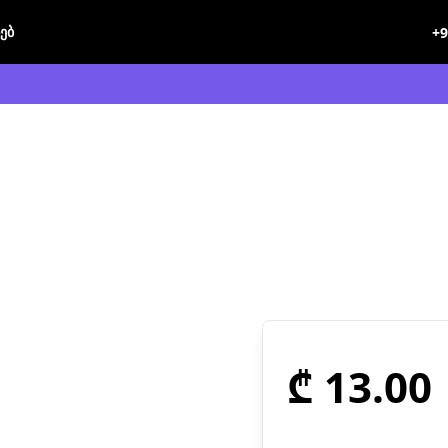
ხებ
+9
₾ 13.00