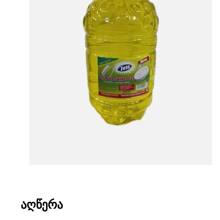
ᲐᲦᲬᲔᲠᲐ