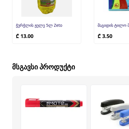
ჭურჭლის ჟელე 5ლ Zeto
მაგიდის ტილო 
₾ 13.00
₾ 3.50
ᲛᲡᲒᲐᲕᲡᲘ ᲞᲠᲝᲓᲣᲥᲢᲘ