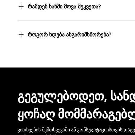
სასურველ მისამართებზე მოგიტანთ. მიტანის ს
რამდენ ხანში მოვა შეკვეთა?
შეკვეთას 3 სამუშაო დღეში მიიღებთ.
თუმცა, ჩვენ ისეთი ყოჩაღები ვართ, 3 სამუშაო
როგორ ხდება ანგარიშსწორება?
შეკვეთის დასრულებისთანავე ინვოისს ელექტ
მონაცემების და სხვა პირადი ინფორმაციის გა
ᲒᲔᲒᲣᲚᲔᲑᲝᲓᲔᲗ, ᲡᲐᲜ
ᲧᲝᲩᲐᲦ ᲛᲝᲛᲛᲐᲠᲐᲒᲔᲑ
კითხვების შემთხვევაში ან კონსულტაციისთვის დაგ