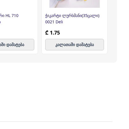
რი HL 710
ჭიკარტი ლურსმანი(35ცალი)
ნაგვის 
ი
0021 Deli
120 ლ 
₾ 1.75
₾ 0.0
ში დამატება
კალათაში დამატება
კ
ე ფილიალს/ლოკაციას მოიცავს, პროდუქტებს