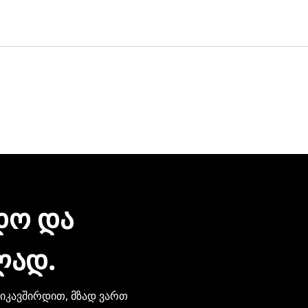
ერვისი უფასოა.
 დღეც არ დაგვჭირდება.
რონული შეტყობინებით მიიღებთ. ჩვენთან პროდუქციის შეძე
ზიარება.
ᲓᲝ ᲓᲐ
ᲚᲐᲓ.
ვიკავშირდით, მზად ვართ