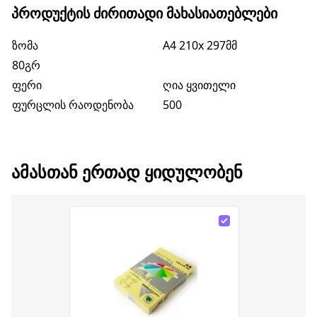
ᲞᲠᲝᲓᲣᲥᲢᲘᲡ ᲫᲘᲠᲘᲗᲐᲓᲘ ᲛᲐᲮᲐᲡᲘᲐᲗᲔᲑᲚᲔᲑᲘ
ზომა
A4 210x 297მმ
80გრ
ფერი
ღია ყვითელი
ფურცლის რაოდენობა
500
ᲐᲛᲐᲡᲗᲐᲜ ᲔᲠᲗᲐᲓ ᲧᲘᲓᲣᲚᲝᲑᲔᲜ