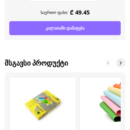
₾ 49.45
საერთო ფასი:
კალათაში დამატება
ᲛᲡᲒᲐᲕᲡᲘ ᲞᲠᲝᲓᲣᲥᲢᲘ