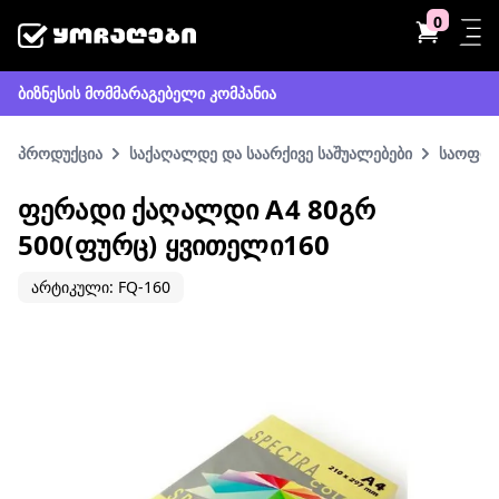
0
ბიზნესის მომმარაგებელი კომპანია
პროდუქცია
საქაღალდე და საარქივე საშუალებები
საოფის
ᲤᲔᲠᲐᲓᲘ ᲥᲐᲦᲐᲚᲓᲘ A4 80ᲒᲠ
500(ᲤᲣᲠᲪ) ᲧᲕᲘᲗᲔᲚᲘ160
არტიკული: FQ-160