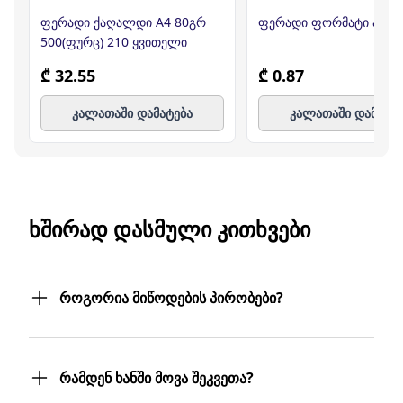
ფერადი ქაღალდი A4 80გრ
ფერადი ფორმატი ა1
500(ფურც) 210 ყვითელი
₾ 32.55
₾ 0.87
კალათაში დამატება
კალათაში დამატე
ᲮᲨᲘᲠᲐᲓ ᲓᲐᲡᲛᲣᲚᲘ ᲙᲘᲗᲮᲕᲔᲑᲘ
როგორია მიწოდების პირობები?
შეკვეთილ პროდუქტებს თქვენს მიერ
მითითებულ მისამართზე მოგაწვდით.
რამდენ ხანში მოვა შეკვეთა?
თუ თქვენი ბიზნესი რამდენიმე