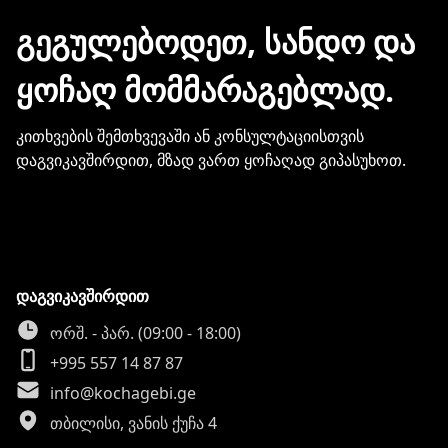
მონაცემების და სხვა პირადი
ᲒᲔᲒᲣᲚᲔᲑᲝᲓᲔᲗ, ᲡᲐᲜᲓᲝ ᲓᲐ
ინფორმაციის გაზიარება.
ᲧᲝᲩᲐᲦ ᲛᲝᲛᲛᲐᲠᲐᲒᲔᲑᲚᲐᲓ.
კითხვების შემთხვევაში ან კონსულტაციისთვის
დაგვიკავშირდით, მზად ვართ ყოჩაღად გიპასუხოთ.
დაგვიკავშირდით
ორშ. - პარ. (09:00 - 18:00)
+995 557 14 87 87
info@kochagebi.ge
თბილისი, ვანის ქუჩა 4