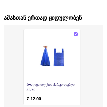
ᲐᲛᲐᲡᲗᲐᲜ ᲔᲠᲗᲐᲓ ᲧᲘᲓᲣᲚᲝᲑᲔᲜ
პოლიეთილენის პარკი ლურჯი
32/60
₾ 12.00