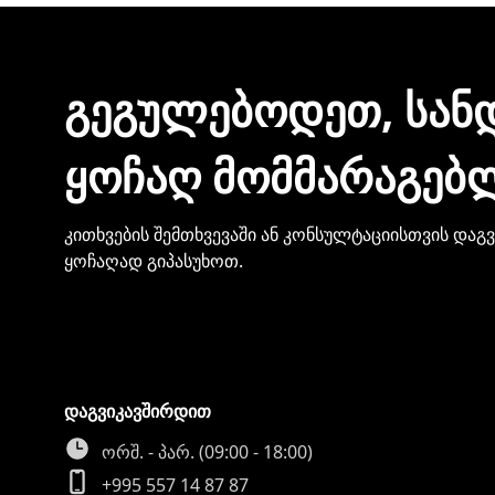
ᲒᲔᲒᲣᲚᲔᲑᲝᲓᲔᲗ, ᲡᲐᲜ
ᲧᲝᲩᲐᲦ ᲛᲝᲛᲛᲐᲠᲐᲒᲔᲑ
კითხვების შემთხვევაში ან კონსულტაციისთვის დაგ
ყოჩაღად გიპასუხოთ.
დაგვიკავშირდით
ორშ. - პარ. (09:00 - 18:00)
+995 557 14 87 87