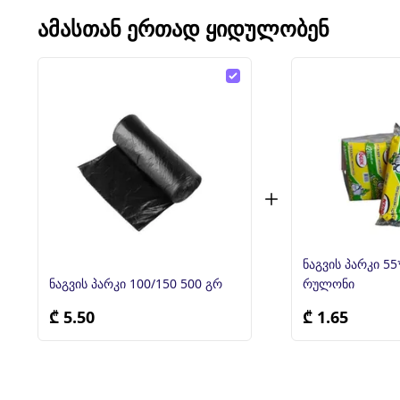
ᲐᲛᲐᲡᲗᲐᲜ ᲔᲠᲗᲐᲓ ᲧᲘᲓᲣᲚᲝᲑᲔᲜ
ნაგვის პარკი 5
ნაგვის პარკი 100/150 500 გრ
რულონი
₾ 5.50
₾ 1.65