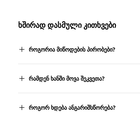
ᲮᲨᲘᲠᲐᲓ ᲓᲐᲡᲛᲣᲚᲘ ᲙᲘᲗᲮᲕᲔᲑᲘ
როგორია მიწოდების პირობები?
შეკვეთილ პროდუქტებს თქვენს მიერ მითითებ
სასურველ მისამართებზე მოგიტანთ. მიტანის ს
რამდენ ხანში მოვა შეკვეთა?
შეკვეთას 3 სამუშაო დღეში მიიღებთ.
თუმცა, ჩვენ ისეთი ყოჩაღები ვართ, 3 სამუშაო
როგორ ხდება ანგარიშსწორება?
შეკვეთის დასრულებისთანავე ინვოისს ელექტ
მონაცემების და სხვა პირადი ინფორმაციის გა