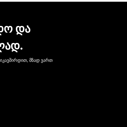
ᲓᲝ ᲓᲐ
ᲚᲐᲓ.
ვიკავშირდით, მზად ვართ