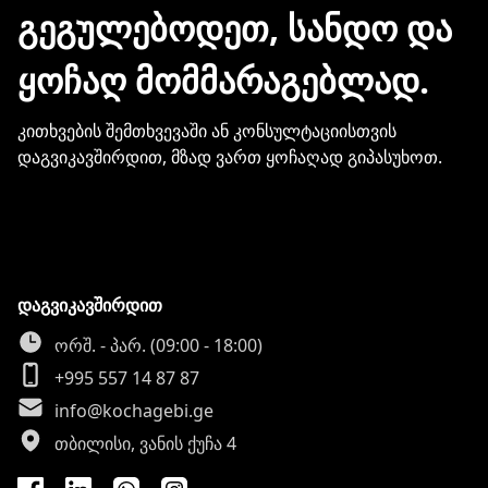
მონაცემების და სხვა პირადი
ᲒᲔᲒᲣᲚᲔᲑᲝᲓᲔᲗ, ᲡᲐᲜᲓᲝ ᲓᲐ
ინფორმაციის გაზიარება.
ᲧᲝᲩᲐᲦ ᲛᲝᲛᲛᲐᲠᲐᲒᲔᲑᲚᲐᲓ.
კითხვების შემთხვევაში ან კონსულტაციისთვის
დაგვიკავშირდით, მზად ვართ ყოჩაღად გიპასუხოთ.
დაგვიკავშირდით
ორშ. - პარ. (09:00 - 18:00)
+995 557 14 87 87
info@kochagebi.ge
თბილისი, ვანის ქუჩა 4