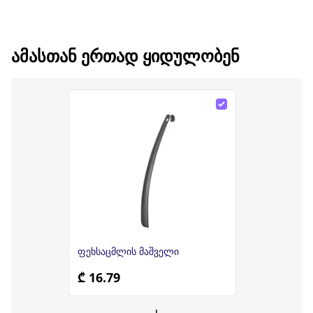
ᲐᲛᲐᲡᲗᲐᲜ ᲔᲠᲗᲐᲓ ᲧᲘᲓᲣᲚᲝᲑᲔᲜ
ფეხსაცმლის მაშველი
₾ 16.79