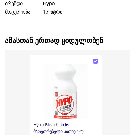
ბრენდი
Hypo
მოცულობა
1ლიტრი
ᲐᲛᲐᲡᲗᲐᲜ ᲔᲠᲗᲐᲓ ᲧᲘᲓᲣᲚᲝᲑᲔᲜ
Hypo Bleach ჰიპო
მათეთრებელი სითხე 1ლ