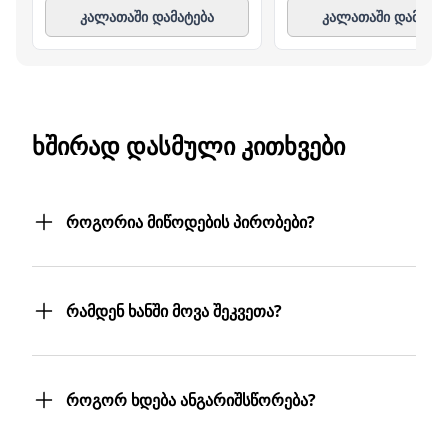
კალათაში დამატება
კალათაში დამატე
ᲮᲨᲘᲠᲐᲓ ᲓᲐᲡᲛᲣᲚᲘ ᲙᲘᲗᲮᲕᲔᲑᲘ
როგორია მიწოდების პირობები?
შეკვეთილ პროდუქტებს თქვენს მიერ
მითითებულ მისამართზე მოგაწვდით.
რამდენ ხანში მოვა შეკვეთა?
თუ თქვენი ბიზნესი რამდენიმე
ფილიალს/ლოკაციას მოიცავს,
შეკვეთას 3 სამუშაო დღეში მიიღებთ.
პროდუქტებს სასურველ მისამართებზე
თუმცა, ჩვენ ისეთი ყოჩაღები ვართ, 3
მოგიტანთ. მიტანის სერვისი უფასოა.
როგორ ხდება ანგარიშსწორება?
სამუშაო დღეც არ დაგვჭირდება.