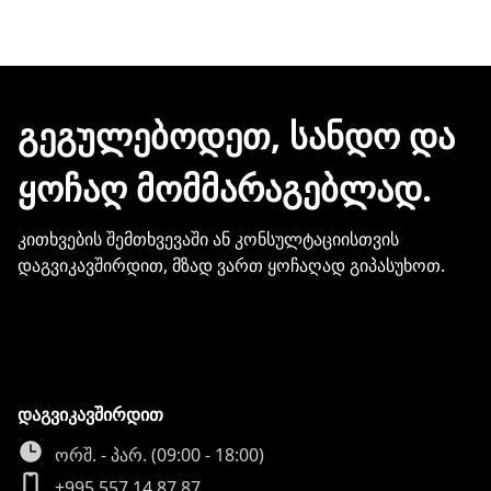
შეკვეთის დასრულებისთანავე ინვოისს
ელექტრონული შეტყობინებით მიიღებთ.
ჩვენთან პროდუქციის შეძენისთვის არ
გჭირდებათ თქვენი ბარათის
მონაცემების და სხვა პირადი
ᲒᲔᲒᲣᲚᲔᲑᲝᲓᲔᲗ, ᲡᲐᲜᲓᲝ ᲓᲐ
ინფორმაციის გაზიარება.
ᲧᲝᲩᲐᲦ ᲛᲝᲛᲛᲐᲠᲐᲒᲔᲑᲚᲐᲓ.
კითხვების შემთხვევაში ან კონსულტაციისთვის
დაგვიკავშირდით, მზად ვართ ყოჩაღად გიპასუხოთ.
დაგვიკავშირდით
ორშ. - პარ. (09:00 - 18:00)
+995 557 14 87 87