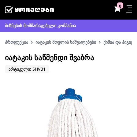
0
ბიზნესის მომმარაგებელი კომპანია
პროდუქცია
იატაკის მოვლის საშუალებები
ქიმია და ჰიგიენ
ᲘᲐᲢᲐᲙᲘᲡ ᲡᲐᲬᲛᲔᲜᲓᲘ ᲨᲕᲐᲑᲠᲐ
არტიკული: SHVB1