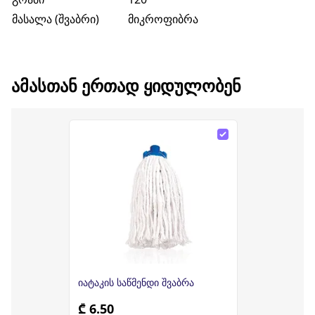
მასალა (შვაბრი)
მიკროფიბრა
ᲐᲛᲐᲡᲗᲐᲜ ᲔᲠᲗᲐᲓ ᲧᲘᲓᲣᲚᲝᲑᲔᲜ
იატაკის საწმენდი შვაბრა
₾ 6.50