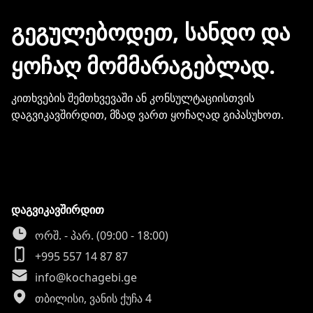
გჭირდებათ თქვენი ბარათის
მონაცემების და სხვა პირადი
ᲒᲔᲒᲣᲚᲔᲑᲝᲓᲔᲗ, ᲡᲐᲜᲓᲝ ᲓᲐ
ინფორმაციის გაზიარება.
ᲧᲝᲩᲐᲦ ᲛᲝᲛᲛᲐᲠᲐᲒᲔᲑᲚᲐᲓ.
კითხვების შემთხვევაში ან კონსულტაციისთვის
დაგვიკავშირდით, მზად ვართ ყოჩაღად გიპასუხოთ.
დაგვიკავშირდით
ორშ. - პარ. (09:00 - 18:00)
+995 557 14 87 87
info@kochagebi.ge
თბილისი, ვანის ქუჩა 4