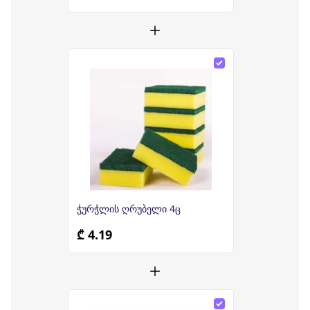
ჭურჭლის ღრუბელი 4ც
₾ 4.19