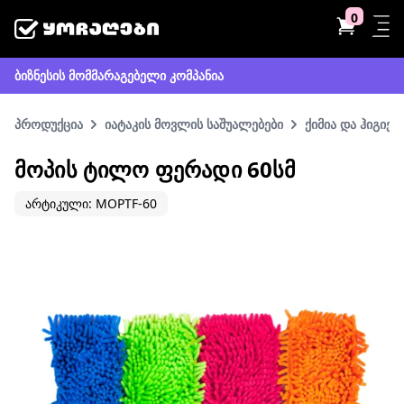
0
ბიზნესის მომმარაგებელი კომპანია
პროდუქცია
იატაკის მოვლის საშუალებები
ქიმია და ჰიგიენ
ᲛᲝᲞᲘᲡ ᲢᲘᲚᲝ ᲤᲔᲠᲐᲓᲘ 60ᲡᲛ
არტიკული: MOPTF-60