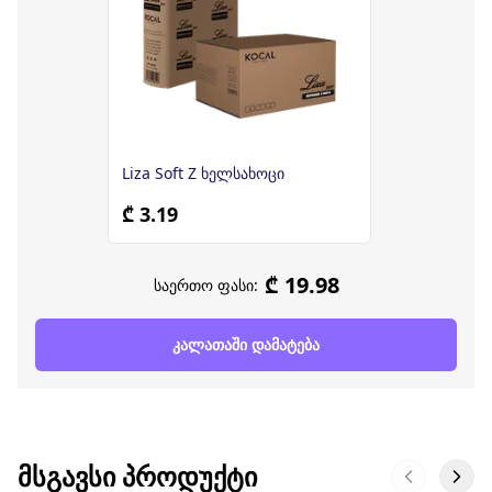
Liza Soft Z ხელსახოცი
₾ 3.19
₾ 19.98
საერთო ფასი:
კალათაში დამატება
ᲛᲡᲒᲐᲕᲡᲘ ᲞᲠᲝᲓᲣᲥᲢᲘ