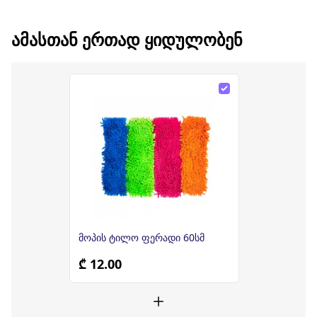
ᲐᲛᲐᲡᲗᲐᲜ ᲔᲠᲗᲐᲓ ᲧᲘᲓᲣᲚᲝᲑᲔᲜ
მოპის ტილო ფერადი 60სმ
₾ 12.00