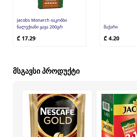
Jacobs Monarch იაკობსი
ნალექიანი ყავა 200გრ
შაქარი
₾ 17.29
₾ 4.20
ᲛᲡᲒᲐᲕᲡᲘ ᲞᲠᲝᲓᲣᲥᲢᲘ