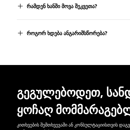
სასურველ მისამართებზე მოგიტანთ. მიტანის ს
რამდენ ხანში მოვა შეკვეთა?
შეკვეთას 3 სამუშაო დღეში მიიღებთ.
თუმცა, ჩვენ ისეთი ყოჩაღები ვართ, 3 სამუშაო
როგორ ხდება ანგარიშსწორება?
შეკვეთის დასრულებისთანავე ინვოისს ელექტ
მონაცემების და სხვა პირადი ინფორმაციის გა
ᲒᲔᲒᲣᲚᲔᲑᲝᲓᲔᲗ, ᲡᲐᲜ
ᲧᲝᲩᲐᲦ ᲛᲝᲛᲛᲐᲠᲐᲒᲔᲑ
კითხვების შემთხვევაში ან კონსულტაციისთვის დაგ