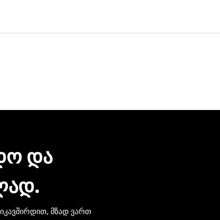
ერვისი უფასოა.
 დღეც არ დაგვჭირდება.
რონული შეტყობინებით მიიღებთ. ჩვენთან პროდუქციის შეძე
ზიარება.
ᲓᲝ ᲓᲐ
ᲚᲐᲓ.
ვიკავშირდით, მზად ვართ