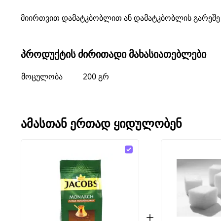
მიირთვით დამატკბობლით ან დამატკბობლის გარეშე - 
ᲞᲠᲝᲓᲣᲥᲢᲘᲡ ᲫᲘᲠᲘᲗᲐᲓᲘ ᲛᲐᲮᲐᲡᲘᲐᲗᲔᲑᲚᲔᲑᲘ
მოცულობა
200 გრ
ᲐᲛᲐᲡᲗᲐᲜ ᲔᲠᲗᲐᲓ ᲧᲘᲓᲣᲚᲝᲑᲔᲜ