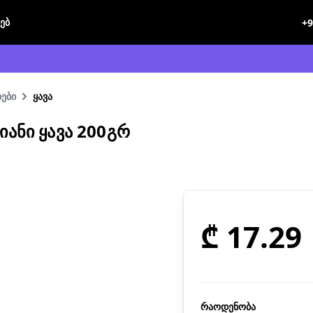
ხებ
+9
ები
ყავა
ᲐᲜᲘ ᲧᲐᲕᲐ 200ᲒᲠ
₾ 17.29
რაოდენობა