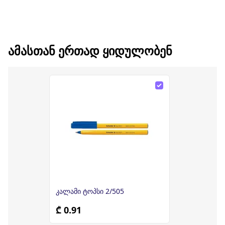
ᲐᲛᲐᲡᲗᲐᲜ ᲔᲠᲗᲐᲓ ᲧᲘᲓᲣᲚᲝᲑᲔᲜ
კალამი ტოპსი 2/505
₾ 0.91