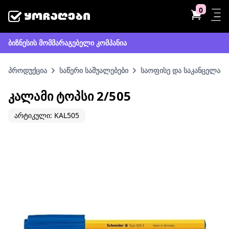
0
ბიზნესის მომმარაგებელი კომპანია
პროდუქცია
საწერი საშუალებები
საოფისე და საკანცელარი
ᲙᲐᲚᲐᲛᲘ ᲢᲝᲞᲡᲘ 2/505
არტიკული: KAL505