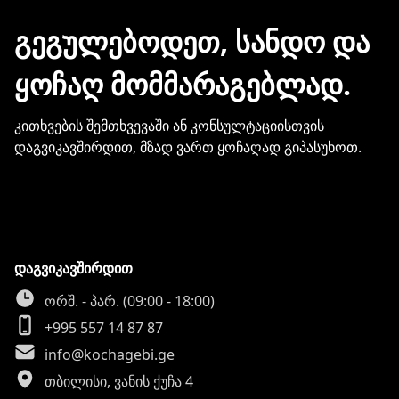
გჭირდებათ თქვენი ბარათის
მონაცემების და სხვა პირადი
ᲒᲔᲒᲣᲚᲔᲑᲝᲓᲔᲗ, ᲡᲐᲜᲓᲝ ᲓᲐ
ინფორმაციის გაზიარება.
ᲧᲝᲩᲐᲦ ᲛᲝᲛᲛᲐᲠᲐᲒᲔᲑᲚᲐᲓ.
კითხვების შემთხვევაში ან კონსულტაციისთვის
დაგვიკავშირდით, მზად ვართ ყოჩაღად გიპასუხოთ.
დაგვიკავშირდით
ორშ. - პარ. (09:00 - 18:00)
+995 557 14 87 87
info@kochagebi.ge
თბილისი, ვანის ქუჩა 4