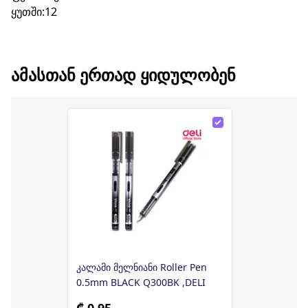
ყუთში:12
ᲐᲛᲐᲡᲗᲐᲜ ᲔᲠᲗᲐᲓ ᲧᲘᲓᲣᲚᲝᲑᲔᲜ
კალამი მელნიანი Roller Pen
0.5mm BLACK Q300BK ,DELI