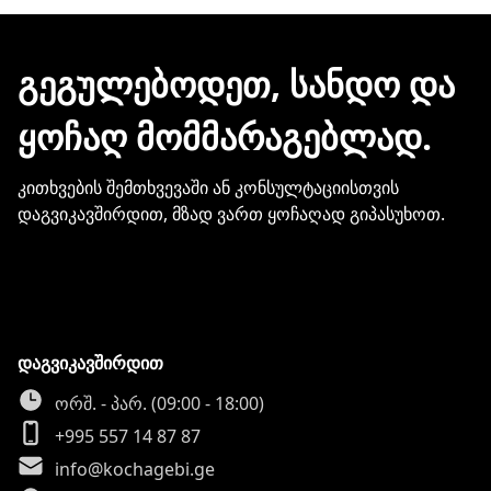
ჩვენთან პროდუქციის შეძენისთვის არ
გჭირდებათ თქვენი ბარათის
მონაცემების და სხვა პირადი
ᲒᲔᲒᲣᲚᲔᲑᲝᲓᲔᲗ, ᲡᲐᲜᲓᲝ ᲓᲐ
ინფორმაციის გაზიარება.
ᲧᲝᲩᲐᲦ ᲛᲝᲛᲛᲐᲠᲐᲒᲔᲑᲚᲐᲓ.
კითხვების შემთხვევაში ან კონსულტაციისთვის
დაგვიკავშირდით, მზად ვართ ყოჩაღად გიპასუხოთ.
დაგვიკავშირდით
ორშ. - პარ. (09:00 - 18:00)
+995 557 14 87 87
info@kochagebi.ge