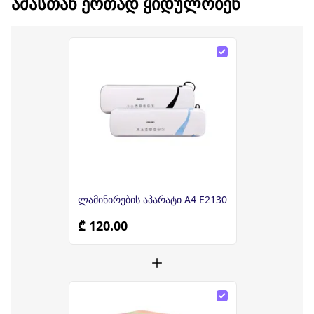
ᲐᲛᲐᲡᲗᲐᲜ ᲔᲠᲗᲐᲓ ᲧᲘᲓᲣᲚᲝᲑᲔᲜ
ლამინირების აპარატი A4 E2130
₾ 120.00